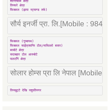
शान्तिचोक क्षेत्र

तिनघरे क्षेत्र

फिक्कल (झापा स्ट्याण्ड तर्फ)
सौर्य इनर्जी प्रा. लि.[Mobile : 98
फिक्कल (गुम्बापथ)

फिक्कल साईप्रशान्ति टोल/माथिल्लो बजार)

बरबोटे क्षेत्र

सदाबहार टोल आरुबोटे

पालटाँगे क्षेत्र
सोलार होम्स प्रा लि नेपाल [Mobile
तिनखुट्टे देखि पशुपतिनगर