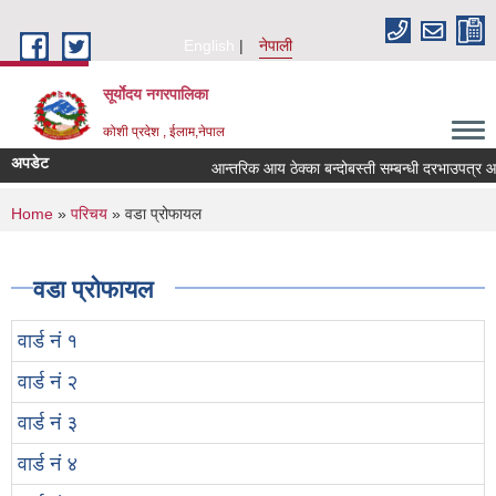
Skip to main content
English
नेपाली
सूर्याेदय नगरपालिका
कोशी प्रदेश , ईलाम,नेपाल
अपडेट
आन्तरिक आय ठेक्का बन्दोबस्ती सम्बन्धी दरभाउपत्र आब
You are here
Home
»
परिचय
» वडा प्रोफायल
वडा प्रोफायल
वार्ड नं १
वार्ड नं २
वार्ड नं ३
वार्ड नं ४