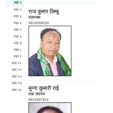
वडा १
(active tab)
वडा २
राज कुमार लिम्बु
वडा ३
वडाध्यक्ष
वडा ४
9824058559
वडा ५
वडा ६
वडा ७
वडा ८
वडा ९
वडा १०
वडा ११
वडा १२
वडा १३
मुन्ना कुमारी राई
वडा १४
वडा सदस्य
9816907824