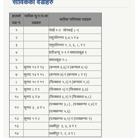
साविकका वडाहरु
हालको
साविक सु.न.पा.का
साविक गाविसका वडाहरु
वडा नं.
वडाहरु
१
गोर्खे १-९ जोगमाई ८-९
२
पशुपतिनगर ३,४,५ र ७
३
पशुपतिनगर १, २, ६, ८, र ९
४
श्रीअन्तु १-९ र समालवबुङ ९
५
समालबुङ १-८
६
सुनपा १२ र १३
(कन्याम ३,६) र (कन्याम ४,५)
७
सुनपा १४ र १५
(कन्याम ७) र (कन्याम ८ र ९)
८
सुनपा १० र ११
(फिक्कल १,२) र (कन्याम १,२)
९
सुनपा ८ र ९
(फिक्कल ५) र (फिक्कल ३,४)
१०
सुनपा ६ र ७
(फिक्कल ६,९) र (फिक्कल ७,८)
(पञ्चकन्या ३,८) , (पञ्चकन्या २,४) र
११
सुनपा ३ , ४ र ५
(पञ्चकन्या ५,६)
१२
सुनपा १ र २
(पञ्चकन्या ७,९) र (पञ्चकन्या १)
१३
लक्ष्मीपुर ३, ६, ७ र ९
१४
लक्ष्मीपुर १, २, ४ र ८