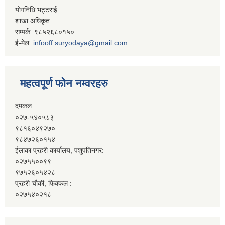
योगनिधि भट्टराई
शाखा अधिकृत
सम्पर्क: ९८५२६८०१५०
ई-मेल:
infooff.suryodaya@gmail.com
महत्वपूर्ण फोन नम्वरहरु
दमकल:
०२७-५४०५८३
९८१६०४९२७०
९८४७२६०१५४
ईलाका प्रहरी कार्यालय, पशुपतिनगर:
०२७५५००९९
९७५२६०५४२८
प्रहरी चौकी, फिक्कल :
०२७५४०२१८