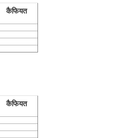
कैफियत
कैफियत