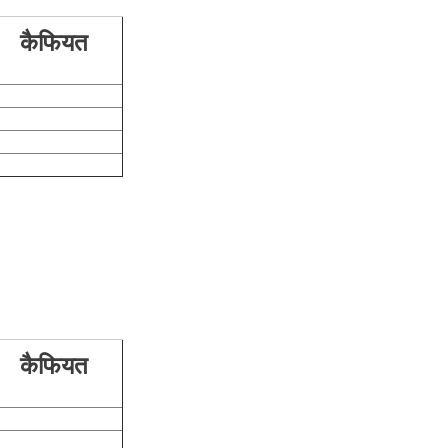
कैफियत
कैफियत