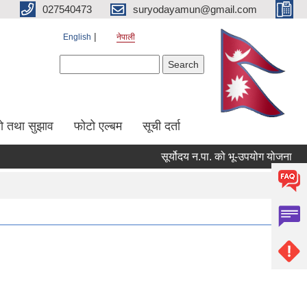
027540473
suryodayamun@gmail.com
English
नेपाली
Search form
Search
सो तथा सुझाव
फोटो एल्बम
सूची दर्ता
सूर्योदय न.पा. को भू-उपयोग योजना
आन