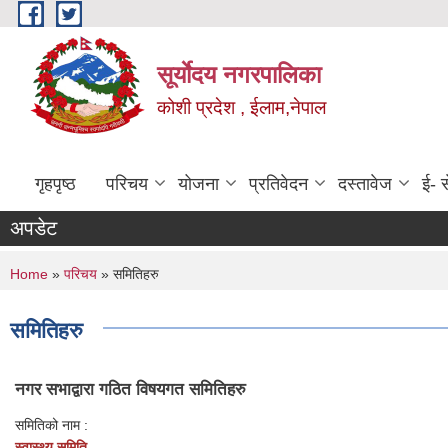
Skip to main content
सूर्याेदय नगरपालिका
कोशी प्रदेश , ईलाम,नेपाल
गृहपृष्ठ
परिचय
योजना
प्रतिवेदन
दस्तावेज
ई- स
अपडेट
You are here
Home
»
परिचय
» समितिहरु
समितिहरु
नगर सभाद्वारा गठित विषयगत समितिहरु
समितिको नाम :
स्वास्थ्य समिति