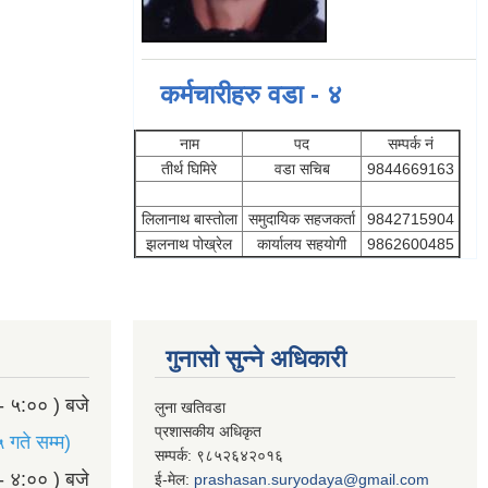
कर्मचारीहरु वडा - ४
नाम
पद
सम्पर्क नं
तीर्थ घिमिरे
वडा सचिब
9844669163
लिलानाथ बास्ताेला
समुदायिक सहजकर्ता
9842715904
झलनाथ पोख्रेल
कार्यालय सहयाेगी
9862600485
गुनासो सुन्ने अधिकारी
- ५:०० ) बजे
लुना खतिवडा
प्रशासकीय अधिकृत
 गते सम्म)
सम्पर्क: ९८५२६४२०१६
- ४:०० ) बजे
ई-मेल:
prashasan.suryodaya@gmail.com