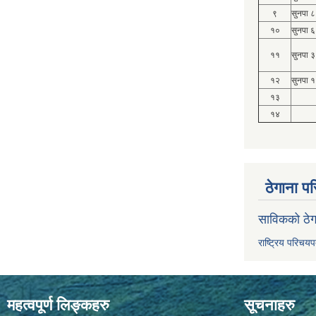
९
सुनपा ८
१०
सुनपा ६
११
सुनपा ३
१२
सुनपा १
१३
१४
ठेगाना पर
साविकको ठेग
राष्ट्रिय परिचय
महत्वपूर्ण लिङ्कहरु
सूचनाहरु