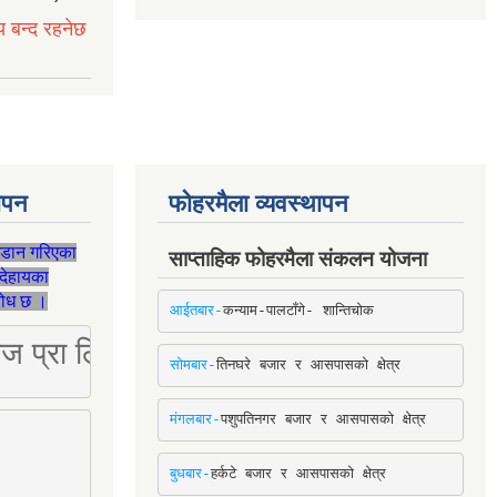
य बन्द रहनेछ
थापन
फोहरमैला व्यवस्थापन
जडान गरिएका
साप्ताहिक फोहरमैला संकलन योजना
देहायका
ुरोध छ ।
आईतबार-
कन्याम-पालटाँगे- शान्तिचोक
ष्ट्रिज प्रा लि [Mobile: 9851034034]
सोमबार-
तिनघरे बजार र आसपासको क्षेत्र
मंगलबार-
पशुपतिनगर बजार र आसपासको क्षेत्र
बुधबार-
हर्कटे बजार र आसपासको क्षेत्र