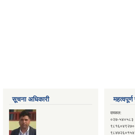
सूचना अधिकारी
महत्वपूर्
दमकल:
०२७-५४०५८३
९८१६०४९२७०
९८४७२६०१५४