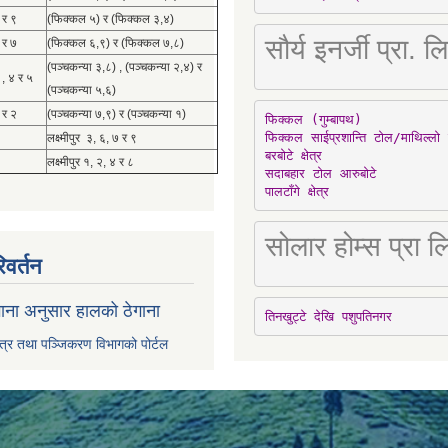
 र ९
(फिक्कल ५) र (फिक्कल ३,४)
सौर्य इनर्जी प्र
 र ७
(फिक्कल ६,९) र (फिक्कल ७,८)
(पञ्चकन्या ३,८) , (पञ्चकन्या २,४) र
 , ४ र ५
(पञ्चकन्या ५,६)
 र २
(पञ्चकन्या ७,९) र (पञ्चकन्या १)
फिक्कल (गुम्बापथ)

फिक्कल साईप्रशान्ति टोल/माथिल्लो 
लक्ष्मीपुर ३, ६, ७ र ९
बरबोटे क्षेत्र

लक्ष्मीपुर १, २, ४ र ८
सदाबहार टोल आरुबोटे

पालटाँगे क्षेत्र
सोलार होम्स प्रा
िवर्तन
ाना अनुसार हालको ठेगाना
तिनखुट्टे देखि पशुपतिनगर
पत्र तथा पञ्जिकरण विभागको पोर्टल