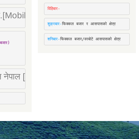
विहिबार-
ा. लि.[Mobile : 9842780266]
शुक्रबार-
फिक्कल बजार र आसपासको क्षेत्र
शनिबार-
फिक्कल बजार/वरबोटे आसपासको क्षेत्र
बजार)

 लि नेपाल [Mobile : 9851066274]