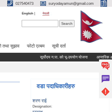
027540473
suryodayamun@gmail.com
English
नेपाली
Search form
Search
सो तथा सुझाव
फोटो एल्बम
सूची दर्ता
सूर्योदय न.पा. को भू-उपयोग योजना
आन्तरिक आय ठेक्का
वडा पदाधिकारीहरु
शरण राई
Designation:
वडाध्यक्ष