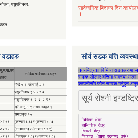
र्यालय, पशुपतिनगर:
सार्वजनिक बिदाका दिन कार्याल
।
क्कल :
 वडाहरु
सौर्य सडक बत्ति व्यवस्
नगरभित्रका विभिन्न सडकहरुमा 
सु.न.पा.का
साविक गाविसका वडाहरु
सडक सोलार बत्तिमा समस्या भएमा 
डाहरु
कम्पनीसँग फोन सम्पर्क गर्नुहुन अन
गोर्खे १-९ जोगमाई ८-९
पशुपतिनगर ३,४,५ र ७
सूर्य रोश्नी इण्ड
पशुपतिनगर १, २, ६, ८, र ९
श्रीअन्तु १-९ र समालवबुङ ९
समालबुङ १-८
छिपिटार क्षेत्र

१२ र १३
(कन्याम ३,६) र (कन्याम ४,५)
शान्तिचोक क्षेत्र

१४ र १५
(कन्याम ७) र (कन्याम ८ र ९)
तिनघरे क्षेत्र

फिक्कल (झापा स्ट्याण्ड तर्फ)
१० र ११
(फिक्कल १,२) र (कन्याम १,२)