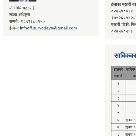
ईलाका प्रहरी का
योगनिधि भट्टराई
०२७५५००९९
शाखा अधिकृत
९७५२६०५४२८
सम्पर्क: ९८५२६८०१५०
प्रहरी चौकी, फि
ई-मेल:
infooff.suryodaya@gmail.com
०२७५४०२१८
साविकका
हालको
साविक 
वडा नं.
व
१
२
३
४
५
६
सुनपा 
७
सुनपा 
८
सुनपा 