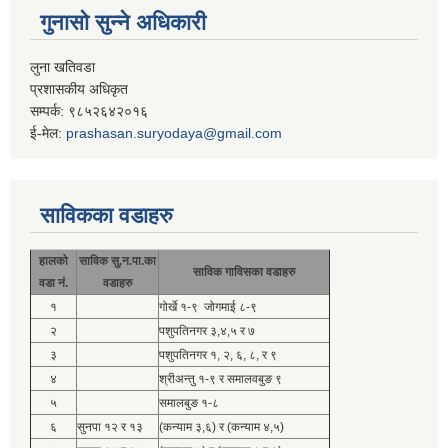
गुनासो सुन्ने अधिकारी
लुना खतिवडा
प्रशासकीय अधिकृत
सम्पर्क: ९८५२६४२०१६
ई-मेल:
prashasan.suryodaya@gmail.com
साविकका वडाहरु
हालको
साविक सु.न.पा.का
साविक गाविसका वडाहरु
वडा नं.
वडाहरु
१
गोर्खे १-९ जोगमाई ८-९
२
पशुपतिनगर ३,४,५ र ७
३
पशुपतिनगर १, २, ६, ८, र ९
४
श्रीअन्तु १-९ र समालवबुङ ९
५
समालबुङ १-८
६
सुनपा १२ र १३
(कन्याम ३,६) र (कन्याम ४,५)