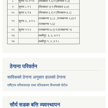
८
सुनपा १० र ११
(फिक्कल १,२) र (कन्याम १,२)
९
सुनपा ८ र ९
(फिक्कल ५) र (फिक्कल ३,४)
१०
सुनपा ६ र ७
(फिक्कल ६,९) र (फिक्कल ७,८)
(पञ्चकन्या ३,८) , (पञ्चकन्या २,४) र
११
सुनपा ३ , ४ र ५
(पञ्चकन्या ५,६)
१२
सुनपा १ र २
(पञ्चकन्या ७,९) र (पञ्चकन्या १)
१३
लक्ष्मीपुर ३, ६, ७ र ९
१४
लक्ष्मीपुर १, २, ४ र ८
ठेगाना परिवर्तन
साविकको ठेगाना अनुसार हालको ठेगाना
राष्ट्रिय परिचयपत्र तथा पञ्जिकरण विभागको पोर्टल
सौर्य सडक बत्ति व्यवस्थापन