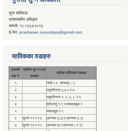
लुना खतिवडा
प्रशासकीय अधिकृत
सम्पर्क: ९८५२६४२०१६
ई-मेल:
prashasan.suryodaya@gmail.com
साविकका वडाहरु
हालको
साविक सु.न.पा.का
साविक गाविसका वडाहरु
वडा नं.
वडाहरु
१
गोर्खे १-९ जोगमाई ८-९
२
पशुपतिनगर ३,४,५ र ७
३
पशुपतिनगर १, २, ६, ८, र ९
४
श्रीअन्तु १-९ र समालवबुङ ९
५
समालबुङ १-८
६
सुनपा १२ र १३
(कन्याम ३,६) र (कन्याम ४,५)
७
सुनपा १४ र १५
(कन्याम ७) र (कन्याम ८ र ९)