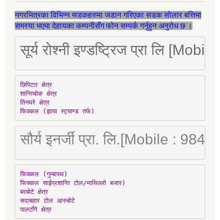
नगरभित्रका विभिन्न सडकहरुमा जडान गरिएका सडक सोलार बत्तिमा
समस्या भएमा देहायका कम्पनीसँग फोन सम्पर्क गर्नुहुन अनुरोध छ ।
सूर्य रोश्नी इण्डष्ट्रिज प्रा लि [Mo
छिपिटार क्षेत्र

शान्तिचोक क्षेत्र

तिनघरे क्षेत्र

फिक्कल (झापा स्ट्याण्ड तर्फ)
सौर्य इनर्जी प्रा. लि.[Mobile : 98
फिक्कल (गुम्बापथ)

फिक्कल साईप्रशान्ति टोल/माथिल्लो बजार)

बरबोटे क्षेत्र

सदाबहार टोल आरुबोटे

पालटाँगे क्षेत्र