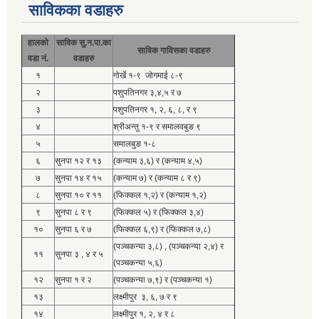
साविकका वडाहरु
हालको
साविक सु.न.पा.का
साविक गाविसका वडाहरु
वडा नं.
वडाहरु
१
गोर्खे १-९ जोगमाई ८-९
२
पशुपतिनगर ३,४,५ र ७
३
पशुपतिनगर १, २, ६, ८, र ९
४
श्रीअन्तु १-९ र समालवबुङ ९
५
समालबुङ १-८
६
सुनपा १२ र १३
(कन्याम ३,६) र (कन्याम ४,५)
७
सुनपा १४ र १५
(कन्याम ७) र (कन्याम ८ र ९)
८
सुनपा १० र ११
(फिक्कल १,२) र (कन्याम १,२)
९
सुनपा ८ र ९
(फिक्कल ५) र (फिक्कल ३,४)
१०
सुनपा ६ र ७
(फिक्कल ६,९) र (फिक्कल ७,८)
(पञ्चकन्या ३,८) , (पञ्चकन्या २,४) र
११
सुनपा ३ , ४ र ५
(पञ्चकन्या ५,६)
१२
सुनपा १ र २
(पञ्चकन्या ७,९) र (पञ्चकन्या १)
१३
लक्ष्मीपुर ३, ६, ७ र ९
१४
लक्ष्मीपुर १, २, ४ र ८