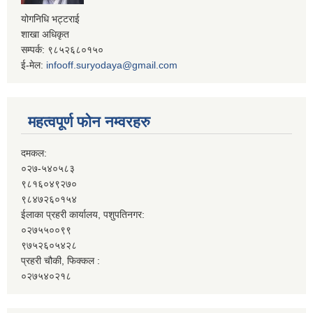
योगनिधि भट्टराई
शाखा अधिकृत
सम्पर्क: ९८५२६८०१५०
ई-मेल:
infooff.suryodaya@gmail.com
महत्वपूर्ण फोन नम्वरहरु
दमकल:
०२७-५४०५८३
९८१६०४९२७०
९८४७२६०१५४
ईलाका प्रहरी कार्यालय, पशुपतिनगर:
०२७५५००९९
९७५२६०५४२८
प्रहरी चौकी, फिक्कल :
०२७५४०२१८