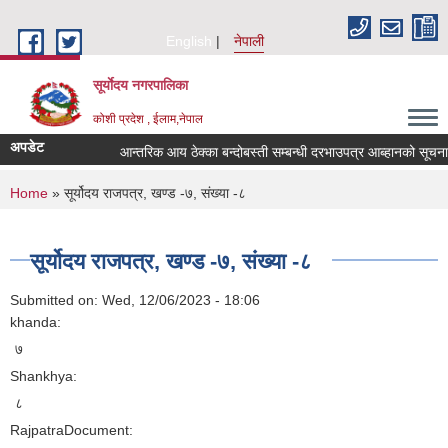
Skip to main content
English
नेपाली
सूर्याेदय नगरपालिका
कोशी प्रदेश , ईलाम,नेपाल
अपडेट
आन्तरिक आय ठेक्का बन्दोबस्ती सम्बन्धी दरभाउपत्र आब्हानको सूचन
You are here
Home
» सूर्योदय राजपत्र, खण्ड -७, संख्या -८
सूर्योदय राजपत्र, खण्ड -७, संख्या -८
Submitted on:
Wed, 12/06/2023 - 18:06
khanda:
७
Shankhya:
८
RajpatraDocument: