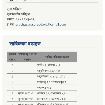
लुना खतिवडा
प्रशासकीय अधिकृत
सम्पर्क: ९८५२६४२०१६
ई-मेल:
prashasan.suryodaya@gmail.com
साविकका वडाहरु
हालको
साविक सु.न.पा.का
साविक गाविसका वडाहरु
वडा नं.
वडाहरु
१
गोर्खे १-९ जोगमाई ८-९
२
पशुपतिनगर ३,४,५ र ७
३
पशुपतिनगर १, २, ६, ८, र ९
४
श्रीअन्तु १-९ र समालवबुङ ९
५
समालबुङ १-८
६
सुनपा १२ र १३
(कन्याम ३,६) र (कन्याम ४,५)
७
सुनपा १४ र १५
(कन्याम ७) र (कन्याम ८ र ९)
८
सुनपा १० र ११
(फिक्कल १,२) र (कन्याम १,२)