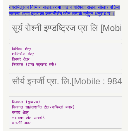
नगरभित्रका विभिन्न सडकहरुमा जडान गरिएका सडक सोलार बत्तिमा
समस्या भएमा देहायका कम्पनीसँग फोन सम्पर्क गर्नुहुन अनुरोध छ ।
सूर्य रोश्नी इण्डष्ट्रिज प्रा लि [Mo
छिपिटार क्षेत्र

शान्तिचोक क्षेत्र

तिनघरे क्षेत्र

फिक्कल (झापा स्ट्याण्ड तर्फ)
सौर्य इनर्जी प्रा. लि.[Mobile : 98
फिक्कल (गुम्बापथ)

फिक्कल साईप्रशान्ति टोल/माथिल्लो बजार)

बरबोटे क्षेत्र

सदाबहार टोल आरुबोटे

पालटाँगे क्षेत्र