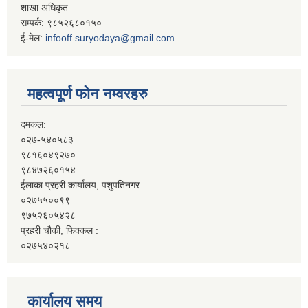
शाखा अधिकृत
सम्पर्क: ९८५२६८०१५०
ई-मेल:
infooff.suryodaya@gmail.com
महत्वपूर्ण फोन नम्वरहरु
दमकल:
०२७-५४०५८३
९८१६०४९२७०
९८४७२६०१५४
ईलाका प्रहरी कार्यालय, पशुपतिनगर:
०२७५५००९९
९७५२६०५४२८
प्रहरी चौकी, फिक्कल :
०२७५४०२१८
कार्यालय समय