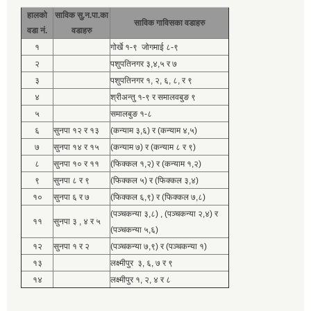
हालको
साविक सु.न.पा.का
साविक गाविसका वडाहरु
वडा नं.
वडाहरु
१
गोर्खे १-९ जोगमाई ८-९
२
पशुपतिनगर ३,४,५ र ७
३
पशुपतिनगर १, २, ६, ८, र ९
४
श्रीअन्तु १-९ र समालवबुङ ९
५
समालबुङ १-८
६
सुनपा १२ र १३
(कन्याम ३,६) र (कन्याम ४,५)
७
सुनपा १४ र १५
(कन्याम ७) र (कन्याम ८ र ९)
८
सुनपा १० र ११
(फिक्कल १,२) र (कन्याम १,२)
९
सुनपा ८ र ९
(फिक्कल ५) र (फिक्कल ३,४)
१०
सुनपा ६ र ७
(फिक्कल ६,९) र (फिक्कल ७,८)
(पञ्चकन्या ३,८) , (पञ्चकन्या २,४) र
११
सुनपा ३ , ४ र ५
(पञ्चकन्या ५,६)
१२
सुनपा १ र २
(पञ्चकन्या ७,९) र (पञ्चकन्या १)
१३
लक्ष्मीपुर ३, ६, ७ र ९
१४
लक्ष्मीपुर १, २, ४ र ८