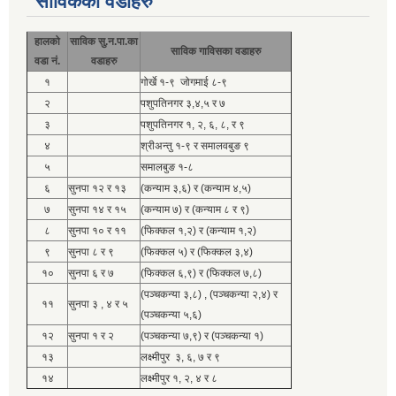
साविकका वडाहरु
हालको
साविक सु.न.पा.का
साविक गाविसका वडाहरु
वडा नं.
वडाहरु
१
गोर्खे १-९ जोगमाई ८-९
२
पशुपतिनगर ३,४,५ र ७
३
पशुपतिनगर १, २, ६, ८, र ९
४
श्रीअन्तु १-९ र समालवबुङ ९
५
समालबुङ १-८
६
सुनपा १२ र १३
(कन्याम ३,६) र (कन्याम ४,५)
७
सुनपा १४ र १५
(कन्याम ७) र (कन्याम ८ र ९)
८
सुनपा १० र ११
(फिक्कल १,२) र (कन्याम १,२)
९
सुनपा ८ र ९
(फिक्कल ५) र (फिक्कल ३,४)
१०
सुनपा ६ र ७
(फिक्कल ६,९) र (फिक्कल ७,८)
(पञ्चकन्या ३,८) , (पञ्चकन्या २,४) र
११
सुनपा ३ , ४ र ५
(पञ्चकन्या ५,६)
१२
सुनपा १ र २
(पञ्चकन्या ७,९) र (पञ्चकन्या १)
१३
लक्ष्मीपुर ३, ६, ७ र ९
१४
लक्ष्मीपुर १, २, ४ र ८