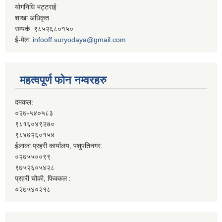
योगनिधि भट्टराई
शाखा अधिकृत
सम्पर्क: ९८५२६८०१५०
ई-मेल:
infooff.suryodaya@gmail.com
महत्वपूर्ण फोन नम्वरहरु
दमकल:
०२७-५४०५८३
९८१६०४९२७०
९८४७२६०१५४
ईलाका प्रहरी कार्यालय, पशुपतिनगर:
०२७५५००९९
९७५२६०५४२८
प्रहरी चौकी, फिक्कल :
०२७५४०२१८