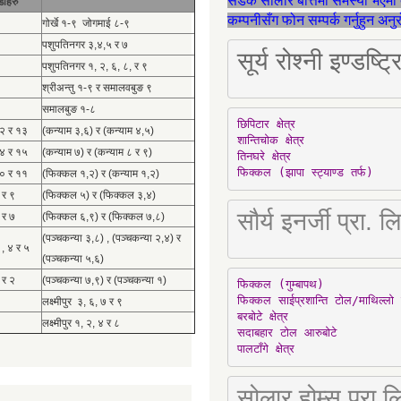
सडक सोलार बत्तिमा समस्या भएमा 
डाहरु
कम्पनीसँग फोन सम्पर्क गर्नुहुन अन
गोर्खे १-९ जोगमाई ८-९
पशुपतिनगर ३,४,५ र ७
सूर्य रोश्नी इण्ड
पशुपतिनगर १, २, ६, ८, र ९
श्रीअन्तु १-९ र समालवबुङ ९
समालबुङ १-८
छिपिटार क्षेत्र

१२ र १३
(कन्याम ३,६) र (कन्याम ४,५)
शान्तिचोक क्षेत्र

१४ र १५
(कन्याम ७) र (कन्याम ८ र ९)
तिनघरे क्षेत्र

फिक्कल (झापा स्ट्याण्ड तर्फ)
१० र ११
(फिक्कल १,२) र (कन्याम १,२)
 र ९
(फिक्कल ५) र (फिक्कल ३,४)
सौर्य इनर्जी प्र
 र ७
(फिक्कल ६,९) र (फिक्कल ७,८)
(पञ्चकन्या ३,८) , (पञ्चकन्या २,४) र
 , ४ र ५
(पञ्चकन्या ५,६)
 र २
(पञ्चकन्या ७,९) र (पञ्चकन्या १)
फिक्कल (गुम्बापथ)

फिक्कल साईप्रशान्ति टोल/माथिल्लो 
लक्ष्मीपुर ३, ६, ७ र ९
बरबोटे क्षेत्र

लक्ष्मीपुर १, २, ४ र ८
सदाबहार टोल आरुबोटे

पालटाँगे क्षेत्र
सोलार होम्स प्रा