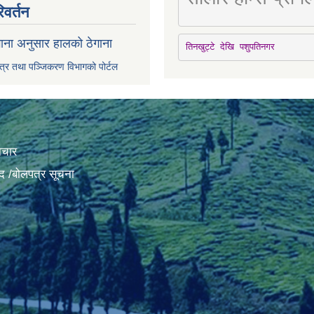
िवर्तन
ाना अनुसार हालको ठेगाना
तिनखुट्टे देखि पशुपतिनगर
पत्र तथा पञ्जिकरण विभागको पोर्टल
ाचार
द /बोलपत्र सूचना