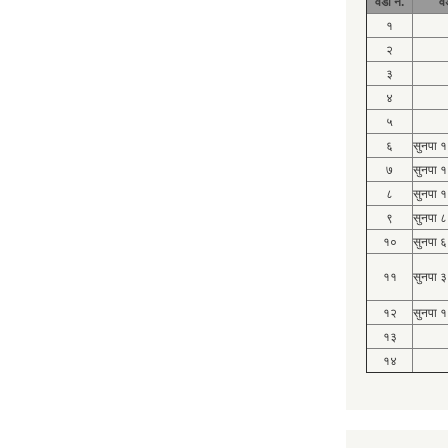
वडा नं.
व
१
२
३
४
५
६
सुनपा 
७
सुनपा 
८
सुनपा 
९
सुनपा ८
१०
सुनपा ६
११
सुनपा ३
१२
सुनपा १
१३
१४