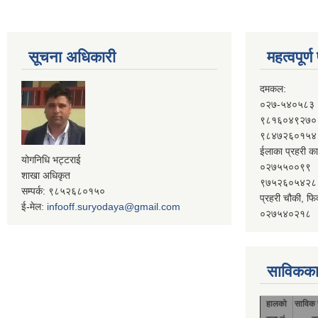
सूचना अधिकारी
महत्वपूर्
दमकल:
०२७-५४०५८३
९८१६०४९२७०
९८४७२६०१५४
ईलाका प्रहरी का
योगनिधि भट्टराई
०२७५५००९९
शाखा अधिकृत
९७५२६०५४२८
सम्पर्क: ९८५२६८०१५०
प्रहरी चौकी, फि
ई-मेल:
infooff.suryodaya@gmail.com
०२७५४०२१८
साविकका
हालको
साविक 