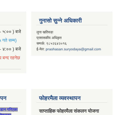
गुनासो सुन्ने अधिकारी
- ५:०० ) बजे
लुना खतिवडा
प्रशासकीय अधिकृत
 गते सम्म)
सम्पर्क: ९८५२६४२०१६
- ४:०० ) बजे
ई-मेल:
prashasan.suryodaya@gmail.com
य बन्द रहनेछ
थापन
फोहरमैला व्यवस्थापन
जडान गरिएका
साप्ताहिक फोहरमैला संकलन योजना