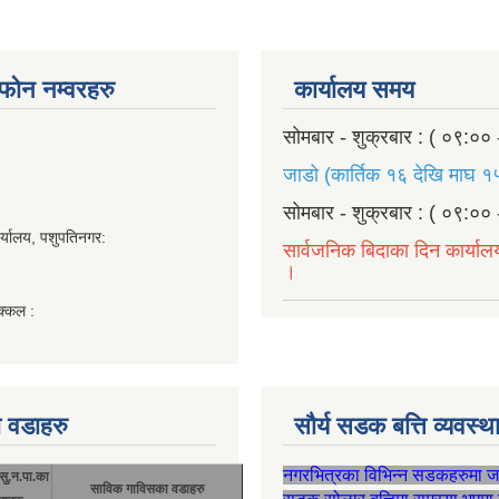
ण फोन नम्वरहरु
कार्यालय समय
सोमबार - शुक्रबार : ( ०९:०० 
जाडो (कार्तिक १६ देखि माघ १५
सोमबार - शुक्रबार : ( ०९:०० 
र्यालय, पशुपतिनगर:
सार्वजनिक बिदाका दिन कार्याल
।
क्कल :
 वडाहरु
सौर्य सडक बत्ति व्यवस्
नगरभित्रका विभिन्न सडकहरुमा 
सु.न.पा.का
साविक गाविसका वडाहरु