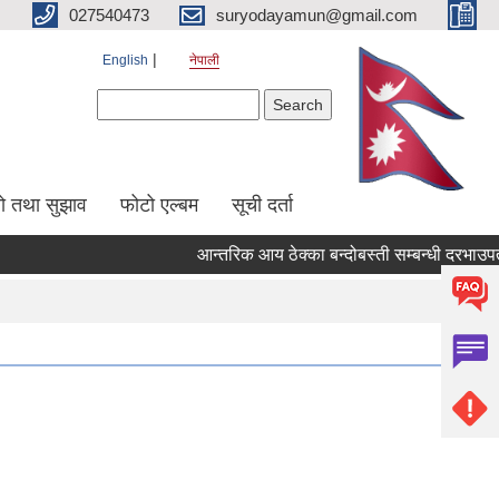
027540473
suryodayamun@gmail.com
English
नेपाली
Search form
Search
सो तथा सुझाव
फोटो एल्बम
सूची दर्ता
आन्तरिक आय ठेक्का बन्दोबस्ती सम्बन्धी दरभाउपत्र