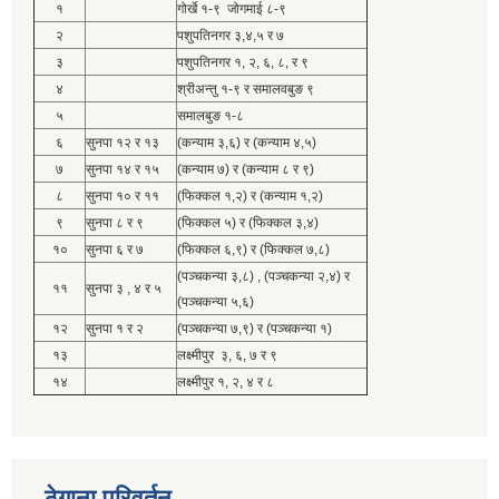
१
गोर्खे १-९ जोगमाई ८-९
२
पशुपतिनगर ३,४,५ र ७
३
पशुपतिनगर १, २, ६, ८, र ९
४
श्रीअन्तु १-९ र समालवबुङ ९
५
समालबुङ १-८
६
सुनपा १२ र १३
(कन्याम ३,६) र (कन्याम ४,५)
७
सुनपा १४ र १५
(कन्याम ७) र (कन्याम ८ र ९)
८
सुनपा १० र ११
(फिक्कल १,२) र (कन्याम १,२)
९
सुनपा ८ र ९
(फिक्कल ५) र (फिक्कल ३,४)
१०
सुनपा ६ र ७
(फिक्कल ६,९) र (फिक्कल ७,८)
(पञ्चकन्या ३,८) , (पञ्चकन्या २,४) र
११
सुनपा ३ , ४ र ५
(पञ्चकन्या ५,६)
१२
सुनपा १ र २
(पञ्चकन्या ७,९) र (पञ्चकन्या १)
१३
लक्ष्मीपुर ३, ६, ७ र ९
१४
लक्ष्मीपुर १, २, ४ र ८
ठेगाना परिवर्तन