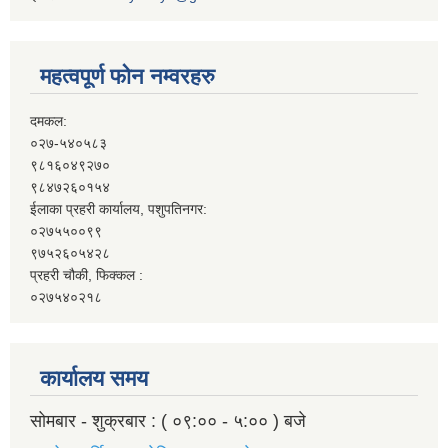
महत्वपूर्ण फोन नम्वरहरु
दमकल:
०२७-५४०५८३
९८१६०४९२७०
९८४७२६०१५४
ईलाका प्रहरी कार्यालय, पशुपतिनगर:
०२७५५००९९
९७५२६०५४२८
प्रहरी चौकी, फिक्कल :
०२७५४०२१८
कार्यालय समय
सोमबार - शुक्रबार : ( ०९:०० - ५:०० ) बजे