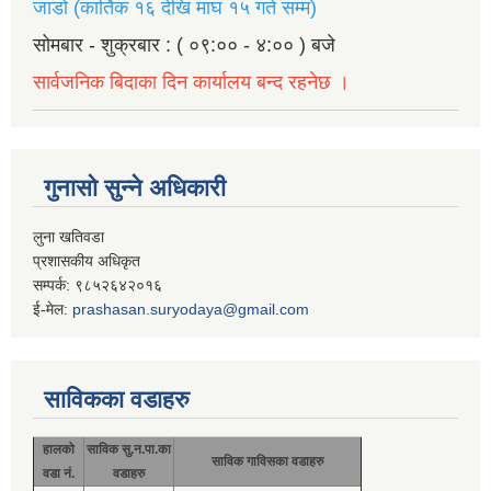
जाडो (कार्तिक १६ देखि माघ १५ गते सम्म)
सोमबार - शुक्रबार : ( ०९:०० - ४:०० ) बजे
सार्वजनिक बिदाका दिन कार्यालय बन्द रहनेछ ।
गुनासो सुन्ने अधिकारी
लुना खतिवडा
प्रशासकीय अधिकृत
सम्पर्क: ९८५२६४२०१६
ई-मेल:
prashasan.suryodaya@gmail.com
साविकका वडाहरु
हालको
साविक सु.न.पा.का
साविक गाविसका वडाहरु
वडा नं.
वडाहरु