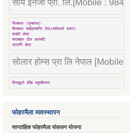
सौर्य इनर्जी प्रा. लि.[Mobile : 98
फिक्कल (गुम्बापथ)

फिक्कल साईप्रशान्ति टोल/माथिल्लो बजार)

बरबोटे क्षेत्र

सदाबहार टोल आरुबोटे

पालटाँगे क्षेत्र
सोलार होम्स प्रा लि नेपाल [Mobile
तिनखुट्टे देखि पशुपतिनगर
फोहरमैला व्यवस्थापन
साप्ताहिक फोहरमैला संकलन योजना