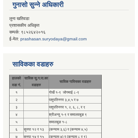
गुनासो सुन्ने अधिकारी
लुना खतिवडा
प्रशासकीय अधिकृत
सम्पर्क: ९८५२६४२०१६
ई-मेल:
prashasan.suryodaya@gmail.com
साविकका वडाहरु
हालको
साविक सु.न.पा.का
साविक गाविसका वडाहरु
वडा नं.
वडाहरु
१
गोर्खे १-९ जोगमाई ८-९
२
पशुपतिनगर ३,४,५ र ७
३
पशुपतिनगर १, २, ६, ८, र ९
४
श्रीअन्तु १-९ र समालवबुङ ९
५
समालबुङ १-८
६
सुनपा १२ र १३
(कन्याम ३,६) र (कन्याम ४,५)
७
सुनपा १४ र १५
(कन्याम ७) र (कन्याम ८ र ९)