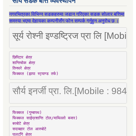
सौर्य सडक बत्ति व्यवस्थापन
नगरभित्रका विभिन्न सडकहरुमा जडान गरिएका सडक सोलार बत्तिमा
समस्या भएमा देहायका कम्पनीसँग फोन सम्पर्क गर्नुहुन अनुरोध छ ।
सूर्य रोश्नी इण्डष्ट्रिज प्रा लि [Mo
छिपिटार क्षेत्र

शान्तिचोक क्षेत्र

तिनघरे क्षेत्र

फिक्कल (झापा स्ट्याण्ड तर्फ)
सौर्य इनर्जी प्रा. लि.[Mobile : 98
फिक्कल (गुम्बापथ)

फिक्कल साईप्रशान्ति टोल/माथिल्लो बजार)

बरबोटे क्षेत्र

सदाबहार टोल आरुबोटे

पालटाँगे क्षेत्र