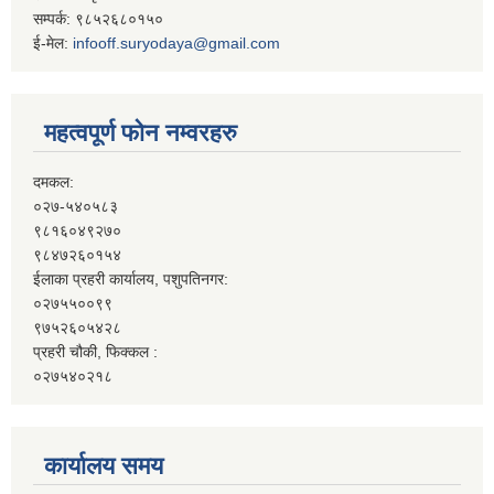
सम्पर्क: ९८५२६८०१५०
ई-मेल:
infooff.suryodaya@gmail.com
महत्वपूर्ण फोन नम्वरहरु
दमकल:
०२७-५४०५८३
९८१६०४९२७०
९८४७२६०१५४
ईलाका प्रहरी कार्यालय, पशुपतिनगर:
०२७५५००९९
९७५२६०५४२८
प्रहरी चौकी, फिक्कल :
०२७५४०२१८
कार्यालय समय