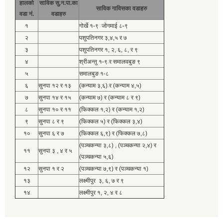
हालको
साविक सु.न.पा.का
साविक गाविसका वडाहरु
वडा नं.
वडाहरु
१
गोर्खे १-९ जोगमाई ८-९
२
पशुपतिनगर ३,४,५ र ७
३
पशुपतिनगर १, २, ६, ८, र ९
४
श्रीअन्तु १-९ र समालवबुङ ९
५
समालबुङ १-८
६
सुनपा १२ र १३
(कन्याम ३,६) र (कन्याम ४,५)
७
सुनपा १४ र १५
(कन्याम ७) र (कन्याम ८ र ९)
८
सुनपा १० र ११
(फिक्कल १,२) र (कन्याम १,२)
९
सुनपा ८ र ९
(फिक्कल ५) र (फिक्कल ३,४)
१०
सुनपा ६ र ७
(फिक्कल ६,९) र (फिक्कल ७,८)
(पञ्चकन्या ३,८) , (पञ्चकन्या २,४) र
११
सुनपा ३ , ४ र ५
(पञ्चकन्या ५,६)
१२
सुनपा १ र २
(पञ्चकन्या ७,९) र (पञ्चकन्या १)
१३
लक्ष्मीपुर ३, ६, ७ र ९
१४
लक्ष्मीपुर १, २, ४ र ८