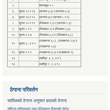
५
समालबुङ १-८
६
सुनपा १२ र १३
(कन्याम ३,६) र (कन्याम ४,५)
७
सुनपा १४ र १५
(कन्याम ७) र (कन्याम ८ र ९)
८
सुनपा १० र ११
(फिक्कल १,२) र (कन्याम १,२)
९
सुनपा ८ र ९
(फिक्कल ५) र (फिक्कल ३,४)
१०
सुनपा ६ र ७
(फिक्कल ६,९) र (फिक्कल ७,८)
(पञ्चकन्या ३,८) , (पञ्चकन्या २,४) र
११
सुनपा ३ , ४ र ५
(पञ्चकन्या ५,६)
१२
सुनपा १ र २
(पञ्चकन्या ७,९) र (पञ्चकन्या १)
१३
लक्ष्मीपुर ३, ६, ७ र ९
१४
लक्ष्मीपुर १, २, ४ र ८
ठेगाना परिवर्तन
साविकको ठेगाना अनुसार हालको ठेगाना
राष्ट्रिय परिचयपत्र तथा पञ्जिकरण विभागको पोर्टल