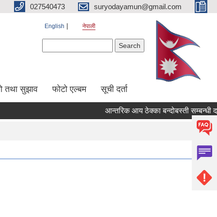
027540473
suryodayamun@gmail.com
English
नेपाली
Search form
Search
सो तथा सुझाव
फोटो एल्बम
सूची दर्ता
आन्तरिक आय ठेक्का बन्दोबस्ती सम्बन्धी दरभ