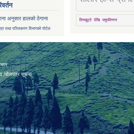
िवर्तन
ाना अनुसार हालको ठेगाना
तिनखुट्टे देखि पशुपतिनगर
पत्र तथा पञ्जिकरण विभागको पोर्टल
ाचार
द /बोलपत्र सूचना