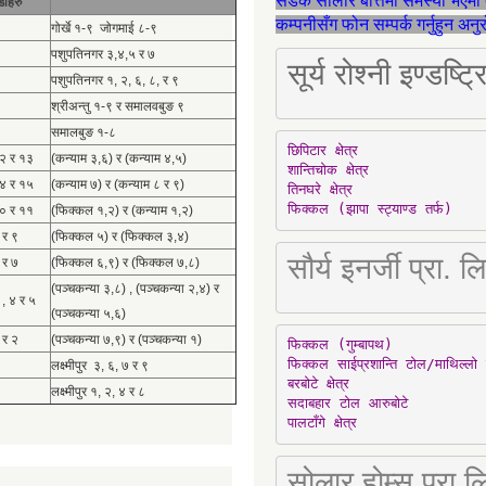
सडक सोलार बत्तिमा समस्या भएमा 
डाहरु
कम्पनीसँग फोन सम्पर्क गर्नुहुन अन
गोर्खे १-९ जोगमाई ८-९
पशुपतिनगर ३,४,५ र ७
सूर्य रोश्नी इण्ड
पशुपतिनगर १, २, ६, ८, र ९
श्रीअन्तु १-९ र समालवबुङ ९
समालबुङ १-८
छिपिटार क्षेत्र

१२ र १३
(कन्याम ३,६) र (कन्याम ४,५)
शान्तिचोक क्षेत्र

१४ र १५
(कन्याम ७) र (कन्याम ८ र ९)
तिनघरे क्षेत्र

फिक्कल (झापा स्ट्याण्ड तर्फ)
१० र ११
(फिक्कल १,२) र (कन्याम १,२)
 र ९
(फिक्कल ५) र (फिक्कल ३,४)
सौर्य इनर्जी प्र
 र ७
(फिक्कल ६,९) र (फिक्कल ७,८)
(पञ्चकन्या ३,८) , (पञ्चकन्या २,४) र
 , ४ र ५
(पञ्चकन्या ५,६)
 र २
(पञ्चकन्या ७,९) र (पञ्चकन्या १)
फिक्कल (गुम्बापथ)

फिक्कल साईप्रशान्ति टोल/माथिल्लो 
लक्ष्मीपुर ३, ६, ७ र ९
बरबोटे क्षेत्र

लक्ष्मीपुर १, २, ४ र ८
सदाबहार टोल आरुबोटे

पालटाँगे क्षेत्र
सोलार होम्स प्रा