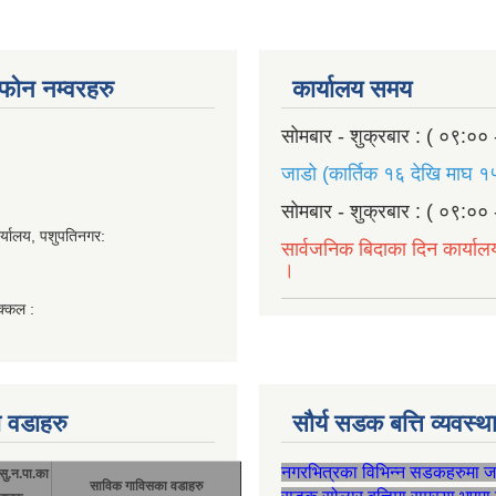
ण फोन नम्वरहरु
कार्यालय समय
सोमबार - शुक्रबार : ( ०९:०० 
जाडो (कार्तिक १६ देखि माघ १५
सोमबार - शुक्रबार : ( ०९:०० 
र्यालय, पशुपतिनगर:
सार्वजनिक बिदाका दिन कार्याल
।
क्कल :
 वडाहरु
सौर्य सडक बत्ति व्यवस्
नगरभित्रका विभिन्न सडकहरुमा 
सु.न.पा.का
साविक गाविसका वडाहरु