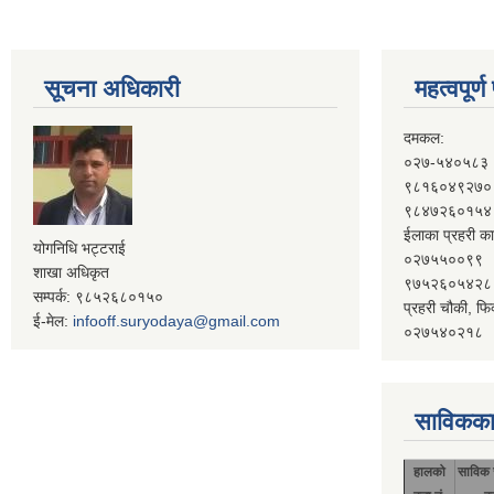
सूचना अधिकारी
महत्वपूर्
दमकल:
०२७-५४०५८३
९८१६०४९२७०
९८४७२६०१५४
ईलाका प्रहरी का
योगनिधि भट्टराई
०२७५५००९९
शाखा अधिकृत
९७५२६०५४२८
सम्पर्क: ९८५२६८०१५०
प्रहरी चौकी, फि
ई-मेल:
infooff.suryodaya@gmail.com
०२७५४०२१८
साविकका
हालको
साविक 