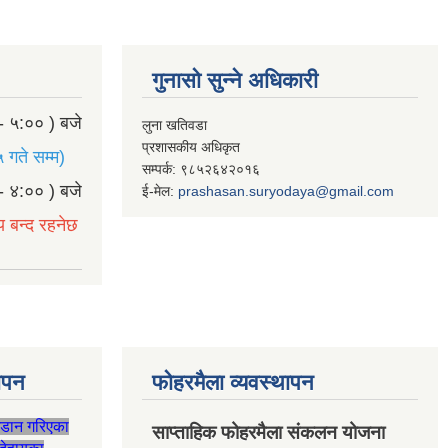
गुनासो सुन्ने अधिकारी
- ५:०० ) बजे
लुना खतिवडा
प्रशासकीय अधिकृत
 गते सम्म)
सम्पर्क: ९८५२६४२०१६
- ४:०० ) बजे
ई-मेल:
prashasan.suryodaya@gmail.com
य बन्द रहनेछ
थापन
फोहरमैला व्यवस्थापन
जडान गरिएका
साप्ताहिक फोहरमैला संकलन योजना