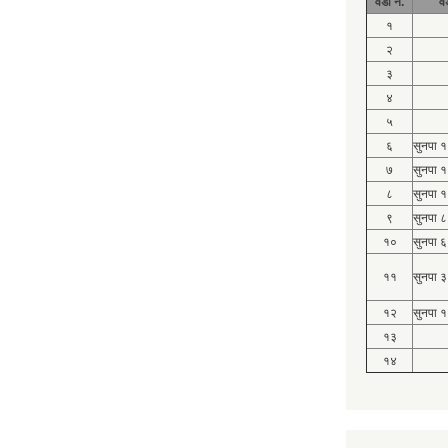
वडा नं.
व
१
२
३
४
५
६
सुनपा 
७
सुनपा 
८
सुनपा 
९
सुनपा ८
१०
सुनपा ६
११
सुनपा ३
१२
सुनपा १
१३
१४