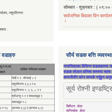
सोमबार - शुक्रबार : ( ०९:०० 
र्यालय, पशुपतिनगर:
सार्वजनिक बिदाका दिन कार्याल
।
क्कल :
 वडाहरु
सौर्य सडक बत्ति व्यवस्
नगरभित्रका विभिन्न सडकहरुमा 
सु.न.पा.का
साविक गाविसका वडाहरु
सडक सोलार बत्तिमा समस्या भएमा 
डाहरु
कम्पनीसँग फोन सम्पर्क गर्नुहुन अन
गोर्खे १-९ जोगमाई ८-९
पशुपतिनगर ३,४,५ र ७
सूर्य रोश्नी इण्ड
पशुपतिनगर १, २, ६, ८, र ९
श्रीअन्तु १-९ र समालवबुङ ९
समालबुङ १-८
छिपिटार क्षेत्र

१२ र १३
(कन्याम ३,६) र (कन्याम ४,५)
शान्तिचोक क्षेत्र
