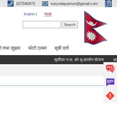
027540473
suryodayamun@gmail.com
English
नेपाली
Search form
Search
सो तथा सुझाव
फोटो एल्बम
सूची दर्ता
सूर्योदय न.पा. को भू-उपयोग योजना
आन्तरिक