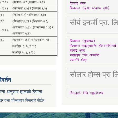
१४ र १५
(कन्याम ७) र (कन्याम ८ र ९)
तिनघरे क्षेत्र

फिक्कल (झापा स्ट्याण्ड तर्फ)
१० र ११
(फिक्कल १,२) र (कन्याम १,२)
 र ९
(फिक्कल ५) र (फिक्कल ३,४)
सौर्य इनर्जी प्र
 र ७
(फिक्कल ६,९) र (फिक्कल ७,८)
(पञ्चकन्या ३,८) , (पञ्चकन्या २,४) र
 , ४ र ५
(पञ्चकन्या ५,६)
 र २
(पञ्चकन्या ७,९) र (पञ्चकन्या १)
फिक्कल (गुम्बापथ)

फिक्कल साईप्रशान्ति टोल/माथिल्लो 
लक्ष्मीपुर ३, ६, ७ र ९
बरबोटे क्षेत्र

लक्ष्मीपुर १, २, ४ र ८
सदाबहार टोल आरुबोटे

पालटाँगे क्षेत्र
सोलार होम्स प्रा
िवर्तन
ाना अनुसार हालको ठेगाना
तिनखुट्टे देखि पशुपतिनगर
पत्र तथा पञ्जिकरण विभागको पोर्टल