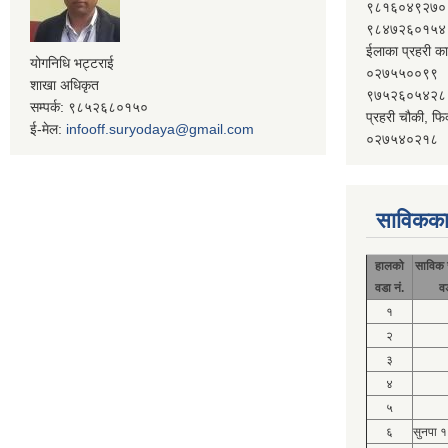
९८१६०४९२७०
९८४७२६०१५४
ईलाका प्रहरी का
योगनिधि भट्टराई
०२७५५००९९
शाखा अधिकृत
९७५२६०५४२८
सम्पर्क: ९८५२६८०१५०
प्रहरी चौकी, फि
ई-मेल:
infooff.suryodaya@gmail.com
०२७५४०२१८
साविकका
हालको
साविक 
वडा नं.
व
१
२
३
४
५
६
सुनपा 