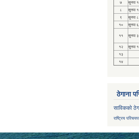
७
सुनपा 
८
सुनपा 
९
सुनपा ८
१०
सुनपा ६
११
सुनपा ३
१२
सुनपा १
१३
१४
ठेगाना पर
साविकको ठेग
राष्ट्रिय परिचय