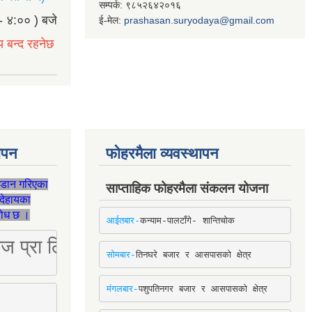
सम्पर्क: ९८५२६४२०१६
- ४:०० ) बजे
ई-मेल:
prashasan.suryodaya@gmail.com
य बन्द रहनेछ
थापन
फोहरमैला व्यवस्थापन
जडान गरिएका
साप्ताहिक फोहरमैला संकलन योजना
देहायका
ुरोध छ ।
आईतबार-
कन्याम-पालटाँगे- शान्तिचोक
ष्ट्रिज प्रा लि [Mobile: 9851034034]
सोमबार-
तिनघरे बजार र आसपासको क्षेत्र
मंगलबार-
पशुपतिनगर बजार र आसपासको क्षेत्र