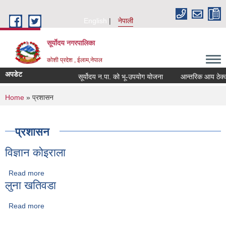
Skip to main content
English
नेपाली
सूर्याेदय नगरपालिका
कोशी प्रदेश , ईलाम,नेपाल
अपडेट
सूर्योदय न.पा. को भू-उपयोग योजना
आन्तरिक आय ठेक्का ब
You are here
Home
» प्रशासन
प्रशासन
विज्ञान कोइराला
Read more
about विज्ञान कोइराला
लुना खतिवडा
Read more
about लुना खतिवडा