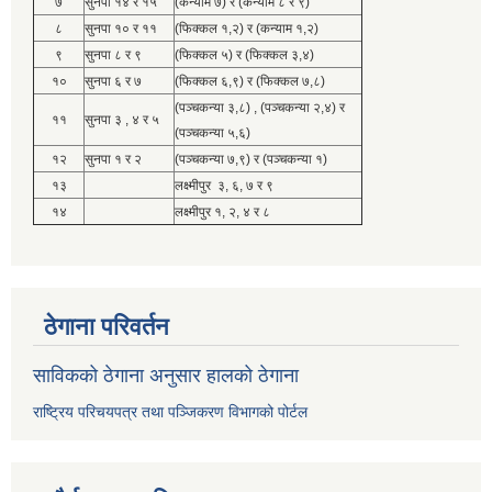
७
सुनपा १४ र १५
(कन्याम ७) र (कन्याम ८ र ९)
८
सुनपा १० र ११
(फिक्कल १,२) र (कन्याम १,२)
९
सुनपा ८ र ९
(फिक्कल ५) र (फिक्कल ३,४)
१०
सुनपा ६ र ७
(फिक्कल ६,९) र (फिक्कल ७,८)
(पञ्चकन्या ३,८) , (पञ्चकन्या २,४) र
११
सुनपा ३ , ४ र ५
(पञ्चकन्या ५,६)
१२
सुनपा १ र २
(पञ्चकन्या ७,९) र (पञ्चकन्या १)
१३
लक्ष्मीपुर ३, ६, ७ र ९
१४
लक्ष्मीपुर १, २, ४ र ८
ठेगाना परिवर्तन
साविकको ठेगाना अनुसार हालको ठेगाना
राष्ट्रिय परिचयपत्र तथा पञ्जिकरण विभागको पोर्टल