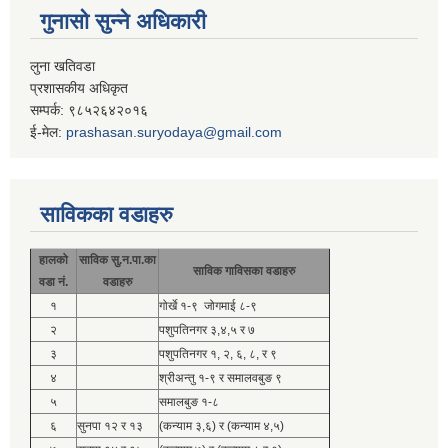
गुनासो सुन्ने अधिकारी
लुना खतिवडा
प्रशासकीय अधिकृत
सम्पर्क: ९८५२६४२०१६
ई-मेल:
prashasan.suryodaya@gmail.com
साविकका वडाहरु
हालको
साविक सु.न.पा.का
साविक गाविसका वडाहरु
वडा नं.
वडाहरु
१
गोर्खे १-९ जोगमाई ८-९
२
पशुपतिनगर ३,४,५ र ७
३
पशुपतिनगर १, २, ६, ८, र ९
४
श्रीअन्तु १-९ र समालवबुङ ९
५
समालबुङ १-८
६
सुनपा १२ र १३
(कन्याम ३,६) र (कन्याम ४,५)