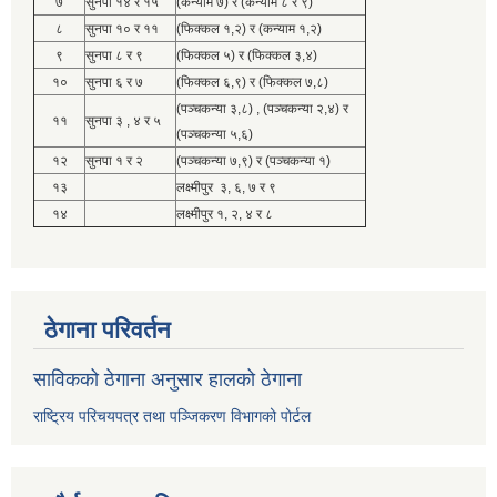
७
सुनपा १४ र १५
(कन्याम ७) र (कन्याम ८ र ९)
८
सुनपा १० र ११
(फिक्कल १,२) र (कन्याम १,२)
९
सुनपा ८ र ९
(फिक्कल ५) र (फिक्कल ३,४)
१०
सुनपा ६ र ७
(फिक्कल ६,९) र (फिक्कल ७,८)
(पञ्चकन्या ३,८) , (पञ्चकन्या २,४) र
११
सुनपा ३ , ४ र ५
(पञ्चकन्या ५,६)
१२
सुनपा १ र २
(पञ्चकन्या ७,९) र (पञ्चकन्या १)
१३
लक्ष्मीपुर ३, ६, ७ र ९
१४
लक्ष्मीपुर १, २, ४ र ८
ठेगाना परिवर्तन
साविकको ठेगाना अनुसार हालको ठेगाना
राष्ट्रिय परिचयपत्र तथा पञ्जिकरण विभागको पोर्टल