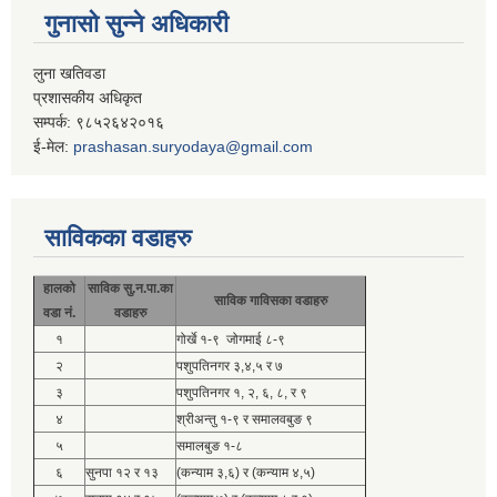
गुनासो सुन्ने अधिकारी
लुना खतिवडा
प्रशासकीय अधिकृत
सम्पर्क: ९८५२६४२०१६
ई-मेल:
prashasan.suryodaya@gmail.com
साविकका वडाहरु
हालको
साविक सु.न.पा.का
साविक गाविसका वडाहरु
वडा नं.
वडाहरु
१
गोर्खे १-९ जोगमाई ८-९
२
पशुपतिनगर ३,४,५ र ७
३
पशुपतिनगर १, २, ६, ८, र ९
४
श्रीअन्तु १-९ र समालवबुङ ९
५
समालबुङ १-८
६
सुनपा १२ र १३
(कन्याम ३,६) र (कन्याम ४,५)