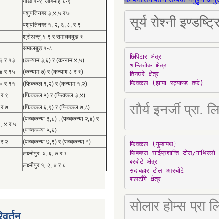
गोर्खे १-९ जोगमाई ८-९
पशुपतिनगर ३,४,५ र ७
सूर्य रोश्नी इण्ड
पशुपतिनगर १, २, ६, ८, र ९
श्रीअन्तु १-९ र समालवबुङ ९
समालबुङ १-८
छिपिटार क्षेत्र

१२ र १३
(कन्याम ३,६) र (कन्याम ४,५)
शान्तिचोक क्षेत्र

१४ र १५
(कन्याम ७) र (कन्याम ८ र ९)
तिनघरे क्षेत्र

फिक्कल (झापा स्ट्याण्ड तर्फ)
१० र ११
(फिक्कल १,२) र (कन्याम १,२)
 र ९
(फिक्कल ५) र (फिक्कल ३,४)
सौर्य इनर्जी प्र
 र ७
(फिक्कल ६,९) र (फिक्कल ७,८)
(पञ्चकन्या ३,८) , (पञ्चकन्या २,४) र
 , ४ र ५
(पञ्चकन्या ५,६)
 र २
(पञ्चकन्या ७,९) र (पञ्चकन्या १)
फिक्कल (गुम्बापथ)

फिक्कल साईप्रशान्ति टोल/माथिल्लो 
लक्ष्मीपुर ३, ६, ७ र ९
बरबोटे क्षेत्र

लक्ष्मीपुर १, २, ४ र ८
सदाबहार टोल आरुबोटे

पालटाँगे क्षेत्र
सोलार होम्स प्रा
िवर्तन