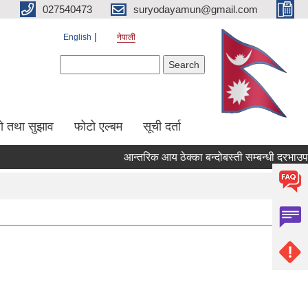
027540473
suryodayamun@gmail.com
English
नेपाली
Search form
Search
सो तथा सुझाव
फोटो एल्बम
सूची दर्ता
आन्तरिक आय ठेक्का बन्दोबस्ती सम्बन्धी दरभाउपत्