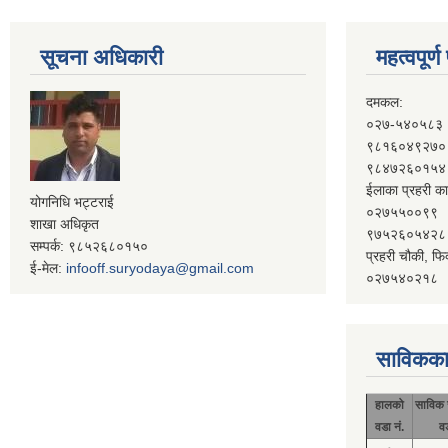
सूचना अधिकारी
महत्वपूर्
दमकल:
०२७-५४०५८३
९८१६०४९२७०
९८४७२६०१५४
ईलाका प्रहरी का
योगनिधि भट्टराई
०२७५५००९९
शाखा अधिकृत
९७५२६०५४२८
सम्पर्क: ९८५२६८०१५०
प्रहरी चौकी, फि
ई-मेल:
infooff.suryodaya@gmail.com
०२७५४०२१८
साविकका
हालको
साविक 
वडा नं.
व