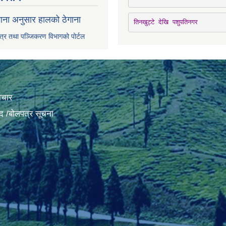
ाना अनुसार हालको ठेगाना
तिनखुट्टे देखि पशुपतिनगर
पत्र तथा पञ्जिकरण विभागको पोर्टल
ाचार
द /बोलपत्र सूचना