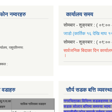
ण फोन नम्वरहरु
कार्यालय समय
सोमबार - शुक्रबार : ( ०९:०० 
जाडो (कार्तिक १६ देखि माघ १५
सोमबार - शुक्रबार : ( ०९:०० 
र्यालय, पशुपतिनगर:
सार्वजनिक बिदाका दिन कार्याल
।
क्कल :
 वडाहरु
सौर्य सडक बत्ति व्यवस्
नगरभित्रका विभिन्न सडकहरुमा 
सु.न.पा.का
साविक गाविसका वडाहरु
सडक सोलार बत्तिमा समस्या भएमा 
डाहरु
कम्पनीसँग फोन सम्पर्क गर्नुहुन अन