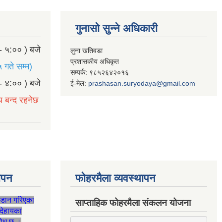
गुनासो सुन्ने अधिकारी
- ५:०० ) बजे
लुना खतिवडा
प्रशासकीय अधिकृत
 गते सम्म)
सम्पर्क: ९८५२६४२०१६
- ४:०० ) बजे
ई-मेल:
prashasan.suryodaya@gmail.com
य बन्द रहनेछ
थापन
फोहरमैला व्यवस्थापन
जडान गरिएका
साप्ताहिक फोहरमैला संकलन योजना
देहायका
ुरोध छ ।