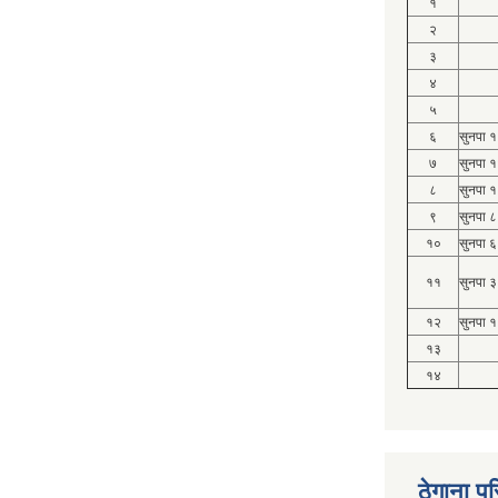
१
२
३
४
५
६
सुनपा 
७
सुनपा 
८
सुनपा 
९
सुनपा ८
१०
सुनपा ६
११
सुनपा ३
१२
सुनपा १
१३
१४
ठेगाना पर