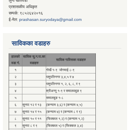
लुना खतिवडा
प्रशासकीय अधिकृत
सम्पर्क: ९८५२६४२०१६
ई-मेल:
prashasan.suryodaya@gmail.com
साविकका वडाहरु
हालको
साविक सु.न.पा.का
साविक गाविसका वडाहरु
वडा नं.
वडाहरु
१
गोर्खे १-९ जोगमाई ८-९
२
पशुपतिनगर ३,४,५ र ७
३
पशुपतिनगर १, २, ६, ८, र ९
४
श्रीअन्तु १-९ र समालवबुङ ९
५
समालबुङ १-८
६
सुनपा १२ र १३
(कन्याम ३,६) र (कन्याम ४,५)
७
सुनपा १४ र १५
(कन्याम ७) र (कन्याम ८ र ९)
८
सुनपा १० र ११
(फिक्कल १,२) र (कन्याम १,२)
९
सुनपा ८ र ९
(फिक्कल ५) र (फिक्कल ३,४)