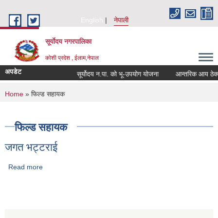
Skip to main content
English
नेपाली
सूर्याेदय नगरपालिका
कोशी प्रदेश , ईलाम,नेपाल
अपडेट
सूर्योदय न.पा. को भू-उपयोग योजना
आन्तरिक आय ठेक्का 
You are here
Home
» फिल्ड सहायक
फिल्ड सहायक
जगत भट्टराई
Read more
about जगत भट्टराई