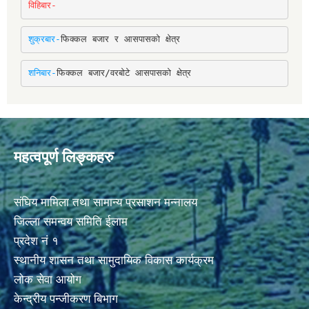
विहिबार-
शुक्रबार-
फिक्कल बजार र आसपासको क्षेत्र
शनिबार-
फिक्कल बजार/वरबोटे आसपासको क्षेत्र
महत्वपूर्ण लिङ्कहरु
संघिय मामिला तथा सामान्य प्रसाशन मन्नालय
जिल्ला समन्वय समिति ईलाम
प्रदेश नं १
स्थानीय शासन तथा सामुदायिक विकास कार्यक्रम
लोक सेवा आयोग
केन्द्रीय पन्जीकरण बिभाग