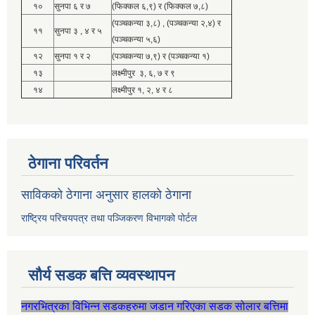
१०
सुनपा ६ र ७
(फिक्कल ६,९) र (फिक्कल ७,८)
(पञ्चकन्या ३,८) , (पञ्चकन्या २,४) र
११
सुनपा ३ , ४ र ५
(पञ्चकन्या ५,६)
१२
सुनपा १ र २
(पञ्चकन्या ७,९) र (पञ्चकन्या १)
१३
लक्ष्मीपुर ३, ६, ७ र ९
१४
लक्ष्मीपुर १, २, ४ र ८
ठेगाना परिवर्तन
साविकको ठेगाना अनुसार हालको ठेगाना
राष्ट्रिय परिचयपत्र तथा पञ्जिकरण विभागको पोर्टल
सौर्य सडक बत्ति व्यवस्थापन
नगरभित्रका विभिन्न सडकहरुमा जडान गरिएका सडक सोलार बत्तिमा