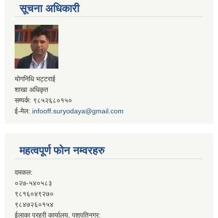
सूचना अधिकारी
योगनिधि भट्टराई
शाखा अधिकृत
सम्पर्क: ९८५२६८०१५०
ई-मेल:
infooff.suryodaya@gmail.com
महत्वपूर्ण फोन नम्वरहरु
दमकल:
०२७-५४०५८३
९८१६०४९२७०
९८४७२६०१५४
ईलाका प्रहरी कार्यालय, पशुपतिनगर: