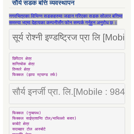
सौर्य सडक बत्ति व्यवस्थापन
नगरभित्रका विभिन्न सडकहरुमा जडान गरिएका सडक सोलार बत्तिमा
समस्या भएमा देहायका कम्पनीसँग फोन सम्पर्क गर्नुहुन अनुरोध छ ।
सूर्य रोश्नी इण्डष्ट्रिज प्रा लि [Mo
छिपिटार क्षेत्र

शान्तिचोक क्षेत्र

तिनघरे क्षेत्र

फिक्कल (झापा स्ट्याण्ड तर्फ)
सौर्य इनर्जी प्रा. लि.[Mobile : 98
फिक्कल (गुम्बापथ)

फिक्कल साईप्रशान्ति टोल/माथिल्लो बजार)

बरबोटे क्षेत्र

सदाबहार टोल आरुबोटे
