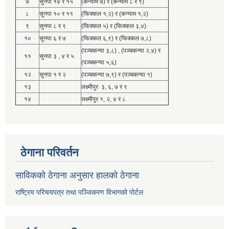
७
सुनपा १४ र १५
(कन्याम ७) र (कन्याम ८ र ९)
८
सुनपा १० र ११
(फिक्कल १,२) र (कन्याम १,२)
९
सुनपा ८ र ९
(फिक्कल ५) र (फिक्कल ३,४)
१०
सुनपा ६ र ७
(फिक्कल ६,९) र (फिक्कल ७,८)
(पञ्चकन्या ३,८) , (पञ्चकन्या २,४) र
११
सुनपा ३ , ४ र ५
(पञ्चकन्या ५,६)
१२
सुनपा १ र २
(पञ्चकन्या ७,९) र (पञ्चकन्या १)
१३
लक्ष्मीपुर ३, ६, ७ र ९
१४
लक्ष्मीपुर १, २, ४ र ८
ठेगाना परिवर्तन
साविकको ठेगाना अनुसार हालको ठेगाना
राष्ट्रिय परिचयपत्र तथा पञ्जिकरण विभागको पोर्टल