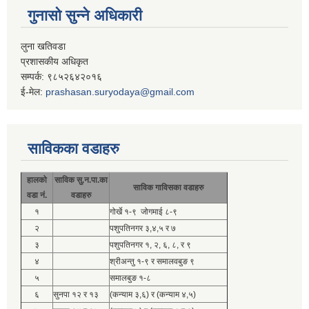
गुनासो सुन्ने अधिकारी
लुना खतिवडा
प्रशासकीय अधिकृत
सम्पर्क: ९८५२६४२०१६
ई-मेल:
prashasan.suryodaya@gmail.com
साविकका वडाहरु
हालको
साविक सु.न.पा.का
साविक गाविसका वडाहरु
वडा नं.
वडाहरु
१
गोर्खे १-९ जोगमाई ८-९
२
पशुपतिनगर ३,४,५ र ७
३
पशुपतिनगर १, २, ६, ८, र ९
४
श्रीअन्तु १-९ र समालवबुङ ९
५
समालबुङ १-८
६
सुनपा १२ र १३
(कन्याम ३,६) र (कन्याम ४,५)