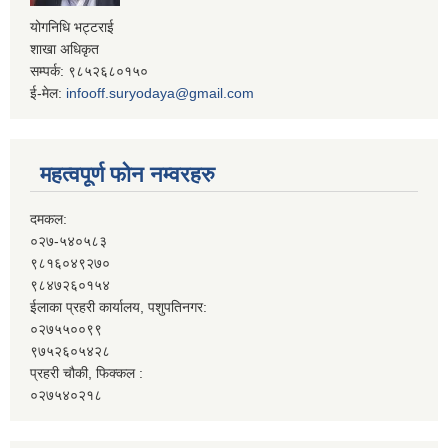
योगनिधि भट्टराई
शाखा अधिकृत
सम्पर्क: ९८५२६८०१५०
ई-मेल:
infooff.suryodaya@gmail.com
महत्वपूर्ण फोन नम्वरहरु
दमकल:
०२७-५४०५८३
९८१६०४९२७०
९८४७२६०१५४
ईलाका प्रहरी कार्यालय, पशुपतिनगर:
०२७५५००९९
९७५२६०५४२८
प्रहरी चौकी, फिक्कल :
०२७५४०२१८