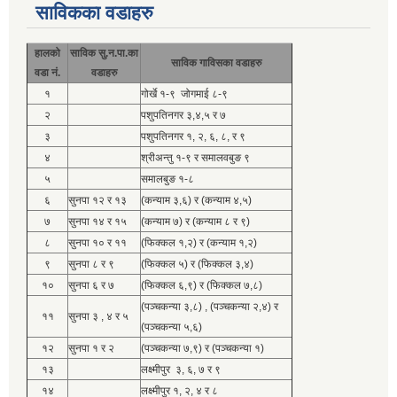
साविकका वडाहरु
हालको
साविक सु.न.पा.का
साविक गाविसका वडाहरु
वडा नं.
वडाहरु
१
गोर्खे १-९ जोगमाई ८-९
२
पशुपतिनगर ३,४,५ र ७
३
पशुपतिनगर १, २, ६, ८, र ९
४
श्रीअन्तु १-९ र समालवबुङ ९
५
समालबुङ १-८
६
सुनपा १२ र १३
(कन्याम ३,६) र (कन्याम ४,५)
७
सुनपा १४ र १५
(कन्याम ७) र (कन्याम ८ र ९)
८
सुनपा १० र ११
(फिक्कल १,२) र (कन्याम १,२)
९
सुनपा ८ र ९
(फिक्कल ५) र (फिक्कल ३,४)
१०
सुनपा ६ र ७
(फिक्कल ६,९) र (फिक्कल ७,८)
(पञ्चकन्या ३,८) , (पञ्चकन्या २,४) र
११
सुनपा ३ , ४ र ५
(पञ्चकन्या ५,६)
१२
सुनपा १ र २
(पञ्चकन्या ७,९) र (पञ्चकन्या १)
१३
लक्ष्मीपुर ३, ६, ७ र ९
१४
लक्ष्मीपुर १, २, ४ र ८