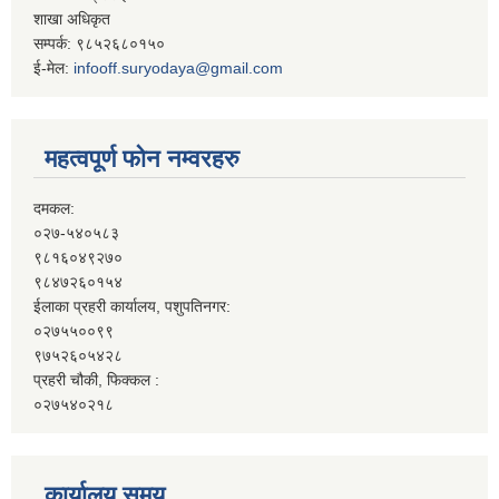
शाखा अधिकृत
सम्पर्क: ९८५२६८०१५०
ई-मेल:
infooff.suryodaya@gmail.com
महत्वपूर्ण फोन नम्वरहरु
दमकल:
०२७-५४०५८३
९८१६०४९२७०
९८४७२६०१५४
ईलाका प्रहरी कार्यालय, पशुपतिनगर:
०२७५५००९९
९७५२६०५४२८
प्रहरी चौकी, फिक्कल :
०२७५४०२१८
कार्यालय समय