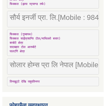
फिक्कल (झापा स्ट्याण्ड तर्फ)
सौर्य इनर्जी प्रा. लि.[Mobile : 98
फिक्कल (गुम्बापथ)

फिक्कल साईप्रशान्ति टोल/माथिल्लो बजार)

बरबोटे क्षेत्र

सदाबहार टोल आरुबोटे

पालटाँगे क्षेत्र
सोलार होम्स प्रा लि नेपाल [Mobile
तिनखुट्टे देखि पशुपतिनगर
फोहरमैला व्यवस्थापन