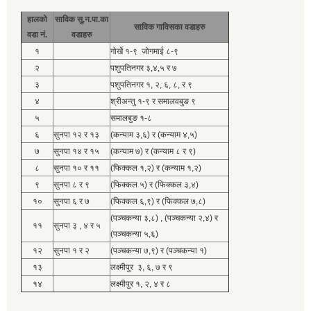
हालको
साविक सु.न.पा.का
साविक गाविसका वडाहरु
वडा नं.
वडाहरु
१
गोर्खे १-९ जोगमाई ८-९
२
पशुपतिनगर ३,४,५ र ७
३
पशुपतिनगर १, २, ६, ८, र ९
४
श्रीअन्तु १-९ र समालवबुङ ९
५
समालबुङ १-८
६
सुनपा १२ र १३
(कन्याम ३,६) र (कन्याम ४,५)
७
सुनपा १४ र १५
(कन्याम ७) र (कन्याम ८ र ९)
८
सुनपा १० र ११
(फिक्कल १,२) र (कन्याम १,२)
९
सुनपा ८ र ९
(फिक्कल ५) र (फिक्कल ३,४)
१०
सुनपा ६ र ७
(फिक्कल ६,९) र (फिक्कल ७,८)
(पञ्चकन्या ३,८) , (पञ्चकन्या २,४) र
११
सुनपा ३ , ४ र ५
(पञ्चकन्या ५,६)
१२
सुनपा १ र २
(पञ्चकन्या ७,९) र (पञ्चकन्या १)
१३
लक्ष्मीपुर ३, ६, ७ र ९
१४
लक्ष्मीपुर १, २, ४ र ८