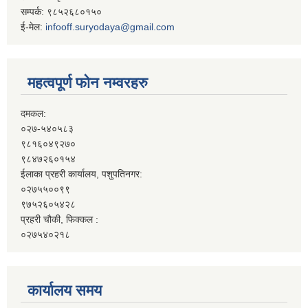
सम्पर्क: ९८५२६८०१५०
ई-मेल:
infooff.suryodaya@gmail.com
महत्वपूर्ण फोन नम्वरहरु
दमकल:
०२७-५४०५८३
९८१६०४९२७०
९८४७२६०१५४
ईलाका प्रहरी कार्यालय, पशुपतिनगर:
०२७५५००९९
९७५२६०५४२८
प्रहरी चौकी, फिक्कल :
०२७५४०२१८
कार्यालय समय