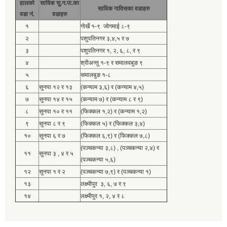
हालको
साविक सु.न.पा.का
साविक गाविसका वडाहरु
वडा नं.
वडाहरु
१
गोर्खे १-९ जोगमाई ८-९
२
पशुपतिनगर ३,४,५ र ७
३
पशुपतिनगर १, २, ६, ८, र ९
४
श्रीअन्तु १-९ र समालवबुङ ९
५
समालबुङ १-८
६
सुनपा १२ र १३
(कन्याम ३,६) र (कन्याम ४,५)
७
सुनपा १४ र १५
(कन्याम ७) र (कन्याम ८ र ९)
८
सुनपा १० र ११
(फिक्कल १,२) र (कन्याम १,२)
९
सुनपा ८ र ९
(फिक्कल ५) र (फिक्कल ३,४)
१०
सुनपा ६ र ७
(फिक्कल ६,९) र (फिक्कल ७,८)
(पञ्चकन्या ३,८) , (पञ्चकन्या २,४) र
११
सुनपा ३ , ४ र ५
(पञ्चकन्या ५,६)
१२
सुनपा १ र २
(पञ्चकन्या ७,९) र (पञ्चकन्या १)
१३
लक्ष्मीपुर ३, ६, ७ र ९
१४
लक्ष्मीपुर १, २, ४ र ८