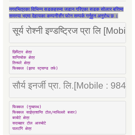
नगरभित्रका विभिन्न सडकहरुमा जडान गरिएका सडक सोलार बत्तिमा
समस्या भएमा देहायका कम्पनीसँग फोन सम्पर्क गर्नुहुन अनुरोध छ ।
सूर्य रोश्नी इण्डष्ट्रिज प्रा लि [Mo
छिपिटार क्षेत्र

शान्तिचोक क्षेत्र

तिनघरे क्षेत्र

फिक्कल (झापा स्ट्याण्ड तर्फ)
सौर्य इनर्जी प्रा. लि.[Mobile : 98
फिक्कल (गुम्बापथ)

फिक्कल साईप्रशान्ति टोल/माथिल्लो बजार)

बरबोटे क्षेत्र

सदाबहार टोल आरुबोटे

पालटाँगे क्षेत्र