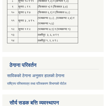
८
सुनपा १० र ११
(फिक्कल १,२) र (कन्याम १,२)
९
सुनपा ८ र ९
(फिक्कल ५) र (फिक्कल ३,४)
१०
सुनपा ६ र ७
(फिक्कल ६,९) र (फिक्कल ७,८)
(पञ्चकन्या ३,८) , (पञ्चकन्या २,४) र
११
सुनपा ३ , ४ र ५
(पञ्चकन्या ५,६)
१२
सुनपा १ र २
(पञ्चकन्या ७,९) र (पञ्चकन्या १)
१३
लक्ष्मीपुर ३, ६, ७ र ९
१४
लक्ष्मीपुर १, २, ४ र ८
ठेगाना परिवर्तन
साविकको ठेगाना अनुसार हालको ठेगाना
राष्ट्रिय परिचयपत्र तथा पञ्जिकरण विभागको पोर्टल
सौर्य सडक बत्ति व्यवस्थापन