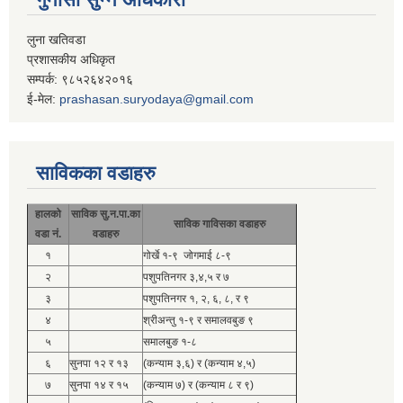
लुना खतिवडा
प्रशासकीय अधिकृत
सम्पर्क: ९८५२६४२०१६
ई-मेल:
prashasan.suryodaya@gmail.com
साविकका वडाहरु
हालको
साविक सु.न.पा.का
साविक गाविसका वडाहरु
वडा नं.
वडाहरु
१
गोर्खे १-९ जोगमाई ८-९
२
पशुपतिनगर ३,४,५ र ७
३
पशुपतिनगर १, २, ६, ८, र ९
४
श्रीअन्तु १-९ र समालवबुङ ९
५
समालबुङ १-८
६
सुनपा १२ र १३
(कन्याम ३,६) र (कन्याम ४,५)
७
सुनपा १४ र १५
(कन्याम ७) र (कन्याम ८ र ९)