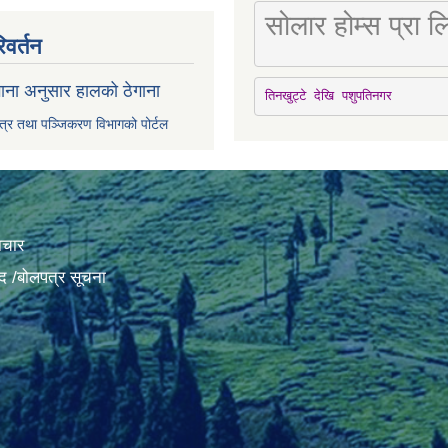
सोलार होम्स प्रा
िवर्तन
ाना अनुसार हालको ठेगाना
तिनखुट्टे देखि पशुपतिनगर
पत्र तथा पञ्जिकरण विभागको पोर्टल
ाचार
द /बोलपत्र सूचना