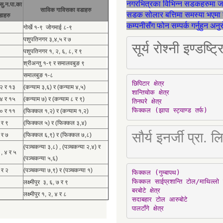
नगरभित्रका विभिन्न सडकहरुमा 
सु.न.पा.का
साविक गाविसका वडाहरु
सडक सोलार बत्तिमा समस्या भएमा 
डाहरु
कम्पनीसँग फोन सम्पर्क गर्नुहुन अन
गोर्खे १-९ जोगमाई ८-९
पशुपतिनगर ३,४,५ र ७
सूर्य रोश्नी इण्ड
पशुपतिनगर १, २, ६, ८, र ९
श्रीअन्तु १-९ र समालवबुङ ९
समालबुङ १-८
छिपिटार क्षेत्र

१२ र १३
(कन्याम ३,६) र (कन्याम ४,५)
शान्तिचोक क्षेत्र

१४ र १५
(कन्याम ७) र (कन्याम ८ र ९)
तिनघरे क्षेत्र

फिक्कल (झापा स्ट्याण्ड तर्फ)
१० र ११
(फिक्कल १,२) र (कन्याम १,२)
 र ९
(फिक्कल ५) र (फिक्कल ३,४)
सौर्य इनर्जी प्र
 र ७
(फिक्कल ६,९) र (फिक्कल ७,८)
(पञ्चकन्या ३,८) , (पञ्चकन्या २,४) र
 , ४ र ५
(पञ्चकन्या ५,६)
 र २
(पञ्चकन्या ७,९) र (पञ्चकन्या १)
फिक्कल (गुम्बापथ)

फिक्कल साईप्रशान्ति टोल/माथिल्लो 
लक्ष्मीपुर ३, ६, ७ र ९
बरबोटे क्षेत्र

लक्ष्मीपुर १, २, ४ र ८
सदाबहार टोल आरुबोटे

पालटाँगे क्षेत्र