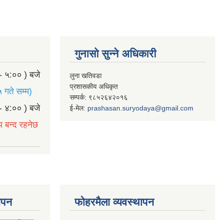
गुनासो सुन्ने अधिकारी
- ५:०० ) बजे
लुना खतिवडा
प्रशासकीय अधिकृत
 गते सम्म)
सम्पर्क: ९८५२६४२०१६
- ४:०० ) बजे
ई-मेल:
prashasan.suryodaya@gmail.com
य बन्द रहनेछ
थापन
फोहरमैला व्यवस्थापन