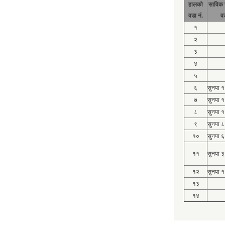
हालको
साविक 
वडा नं.
व
१
२
३
४
५
६
सुनपा 
७
सुनपा 
८
सुनपा 
९
सुनपा ८
१०
सुनपा ६
११
सुनपा ३
१२
सुनपा १
१३
१४