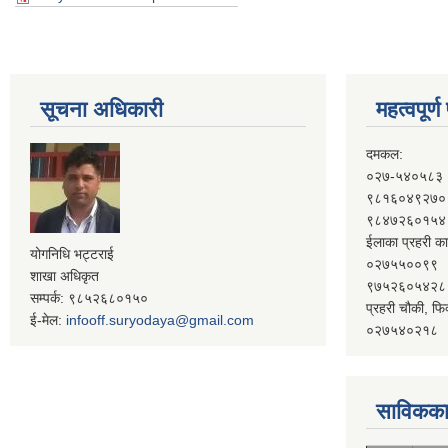
सूचना अधिकारी
महत्वपूर्
दमकल:
०२७-५४०५८३
९८१६०४९२७०
९८४७२६०१५४
ईलाका प्रहरी का
योगनिधि भट्टराई
०२७५५००९९
शाखा अधिकृत
९७५२६०५४२८
सम्पर्क: ९८५२६८०१५०
प्रहरी चौकी, फि
ई-मेल:
infooff.suryodaya@gmail.com
०२७५४०२१८
साविकका