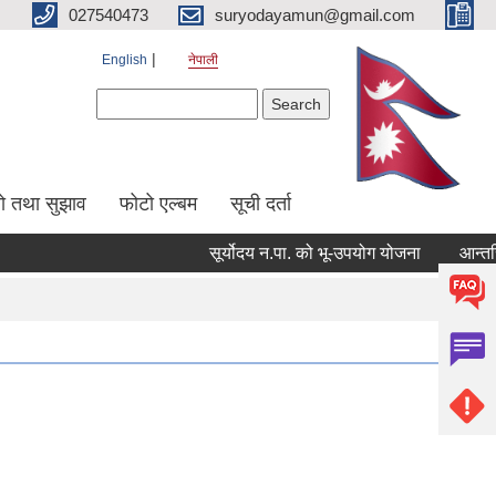
027540473
suryodayamun@gmail.com
English
नेपाली
Search form
Search
सो तथा सुझाव
फोटो एल्बम
सूची दर्ता
सूर्योदय न.पा. को भू-उपयोग योजना
आन्तरिक आय