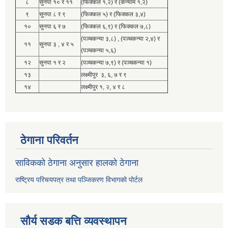
८
सुनपा १० र ११
(फिक्कल १,२) र (कन्याम १,२)
९
सुनपा ८ र ९
(फिक्कल ५) र (फिक्कल ३,४)
१०
सुनपा ६ र ७
(फिक्कल ६,९) र (फिक्कल ७,८)
(पञ्चकन्या ३,८) , (पञ्चकन्या २,४) र
११
सुनपा ३ , ४ र ५
(पञ्चकन्या ५,६)
१२
सुनपा १ र २
(पञ्चकन्या ७,९) र (पञ्चकन्या १)
१३
लक्ष्मीपुर ३, ६, ७ र ९
१४
लक्ष्मीपुर १, २, ४ र ८
ठेगाना परिवर्तन
साविकको ठेगाना अनुसार हालको ठेगाना
राष्ट्रिय परिचयपत्र तथा पञ्जिकरण विभागको पोर्टल
सौर्य सडक बत्ति व्यवस्थापन