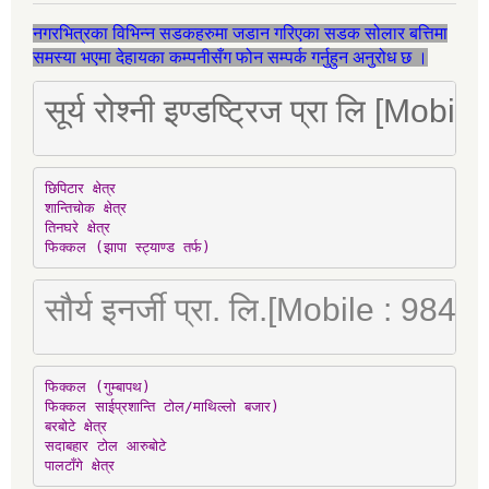
नगरभित्रका विभिन्न सडकहरुमा जडान गरिएका सडक सोलार बत्तिमा
समस्या भएमा देहायका कम्पनीसँग फोन सम्पर्क गर्नुहुन अनुरोध छ ।
सूर्य रोश्नी इण्डष्ट्रिज प्रा लि [Mo
छिपिटार क्षेत्र

शान्तिचोक क्षेत्र

तिनघरे क्षेत्र

फिक्कल (झापा स्ट्याण्ड तर्फ)
सौर्य इनर्जी प्रा. लि.[Mobile : 98
फिक्कल (गुम्बापथ)

फिक्कल साईप्रशान्ति टोल/माथिल्लो बजार)

बरबोटे क्षेत्र

सदाबहार टोल आरुबोटे

पालटाँगे क्षेत्र