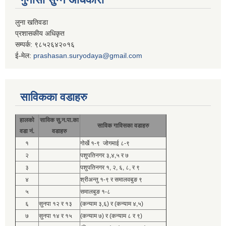
लुना खतिवडा
प्रशासकीय अधिकृत
सम्पर्क: ९८५२६४२०१६
ई-मेल:
prashasan.suryodaya@gmail.com
साविकका वडाहरु
हालको
साविक सु.न.पा.का
साविक गाविसका वडाहरु
वडा नं.
वडाहरु
१
गोर्खे १-९ जोगमाई ८-९
२
पशुपतिनगर ३,४,५ र ७
३
पशुपतिनगर १, २, ६, ८, र ९
४
श्रीअन्तु १-९ र समालवबुङ ९
५
समालबुङ १-८
६
सुनपा १२ र १३
(कन्याम ३,६) र (कन्याम ४,५)
७
सुनपा १४ र १५
(कन्याम ७) र (कन्याम ८ र ९)