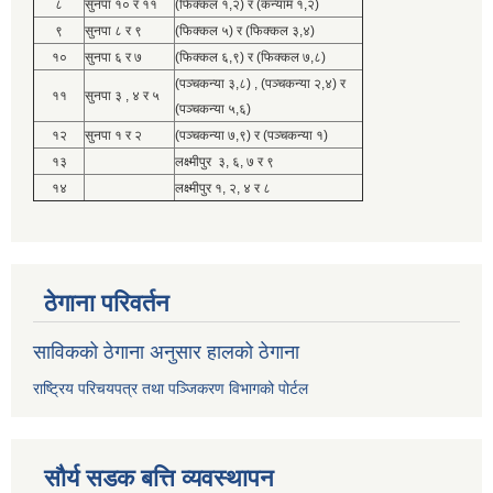
८
सुनपा १० र ११
(फिक्कल १,२) र (कन्याम १,२)
९
सुनपा ८ र ९
(फिक्कल ५) र (फिक्कल ३,४)
१०
सुनपा ६ र ७
(फिक्कल ६,९) र (फिक्कल ७,८)
(पञ्चकन्या ३,८) , (पञ्चकन्या २,४) र
११
सुनपा ३ , ४ र ५
(पञ्चकन्या ५,६)
१२
सुनपा १ र २
(पञ्चकन्या ७,९) र (पञ्चकन्या १)
१३
लक्ष्मीपुर ३, ६, ७ र ९
१४
लक्ष्मीपुर १, २, ४ र ८
ठेगाना परिवर्तन
साविकको ठेगाना अनुसार हालको ठेगाना
राष्ट्रिय परिचयपत्र तथा पञ्जिकरण विभागको पोर्टल
सौर्य सडक बत्ति व्यवस्थापन