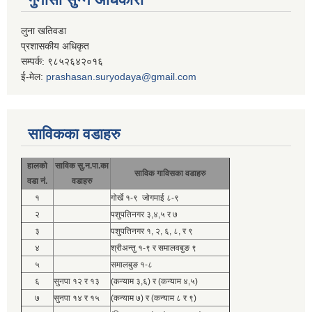
लुना खतिवडा
प्रशासकीय अधिकृत
सम्पर्क: ९८५२६४२०१६
ई-मेल:
prashasan.suryodaya@gmail.com
साविकका वडाहरु
हालको
साविक सु.न.पा.का
साविक गाविसका वडाहरु
वडा नं.
वडाहरु
१
गोर्खे १-९ जोगमाई ८-९
२
पशुपतिनगर ३,४,५ र ७
३
पशुपतिनगर १, २, ६, ८, र ९
४
श्रीअन्तु १-९ र समालवबुङ ९
५
समालबुङ १-८
६
सुनपा १२ र १३
(कन्याम ३,६) र (कन्याम ४,५)
७
सुनपा १४ र १५
(कन्याम ७) र (कन्याम ८ र ९)