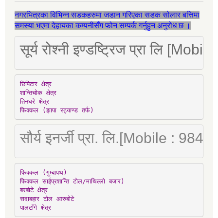
नगरभित्रका विभिन्न सडकहरुमा जडान गरिएका सडक सोलार बत्तिमा
समस्या भएमा देहायका कम्पनीसँग फोन सम्पर्क गर्नुहुन अनुरोध छ ।
सूर्य रोश्नी इण्डष्ट्रिज प्रा लि [Mo
छिपिटार क्षेत्र

शान्तिचोक क्षेत्र

तिनघरे क्षेत्र

फिक्कल (झापा स्ट्याण्ड तर्फ)
सौर्य इनर्जी प्रा. लि.[Mobile : 98
फिक्कल (गुम्बापथ)

फिक्कल साईप्रशान्ति टोल/माथिल्लो बजार)

बरबोटे क्षेत्र

सदाबहार टोल आरुबोटे

पालटाँगे क्षेत्र