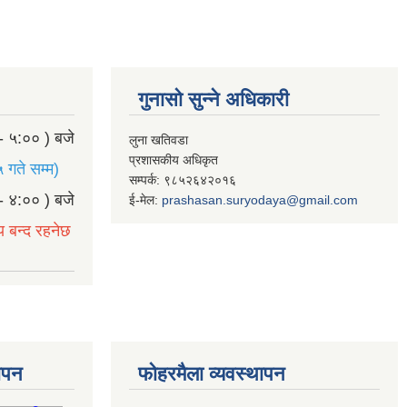
गुनासो सुन्ने अधिकारी
- ५:०० ) बजे
लुना खतिवडा
प्रशासकीय अधिकृत
 गते सम्म)
सम्पर्क: ९८५२६४२०१६
- ४:०० ) बजे
ई-मेल:
prashasan.suryodaya@gmail.com
य बन्द रहनेछ
थापन
फोहरमैला व्यवस्थापन