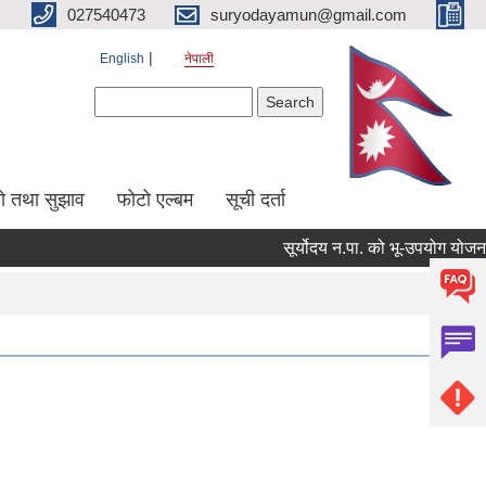
027540473
suryodayamun@gmail.com
English
नेपाली
Search form
Search
सो तथा सुझाव
फोटो एल्बम
सूची दर्ता
सूर्योदय न.पा. को भू-उपयोग योजना