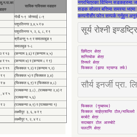
नगरभित्रका विभिन्न सडकहरुमा 
सु.न.पा.का
साविक गाविसका वडाहरु
सडक सोलार बत्तिमा समस्या भएमा 
डाहरु
कम्पनीसँग फोन सम्पर्क गर्नुहुन अन
गोर्खे १-९ जोगमाई ८-९
पशुपतिनगर ३,४,५ र ७
सूर्य रोश्नी इण्ड
पशुपतिनगर १, २, ६, ८, र ९
श्रीअन्तु १-९ र समालवबुङ ९
समालबुङ १-८
छिपिटार क्षेत्र

१२ र १३
(कन्याम ३,६) र (कन्याम ४,५)
शान्तिचोक क्षेत्र

१४ र १५
(कन्याम ७) र (कन्याम ८ र ९)
तिनघरे क्षेत्र

फिक्कल (झापा स्ट्याण्ड तर्फ)
१० र ११
(फिक्कल १,२) र (कन्याम १,२)
 र ९
(फिक्कल ५) र (फिक्कल ३,४)
सौर्य इनर्जी प्र
 र ७
(फिक्कल ६,९) र (फिक्कल ७,८)
(पञ्चकन्या ३,८) , (पञ्चकन्या २,४) र
 , ४ र ५
(पञ्चकन्या ५,६)
 र २
(पञ्चकन्या ७,९) र (पञ्चकन्या १)
फिक्कल (गुम्बापथ)

फिक्कल साईप्रशान्ति टोल/माथिल्लो 
लक्ष्मीपुर ३, ६, ७ र ९
बरबोटे क्षेत्र

लक्ष्मीपुर १, २, ४ र ८
सदाबहार टोल आरुबोटे

पालटाँगे क्षेत्र