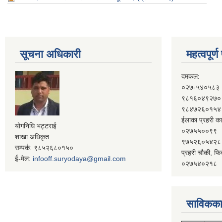
सूचना अधिकारी
महत्वपूर्
दमकल:
०२७-५४०५८३
९८१६०४९२७०
९८४७२६०१५४
ईलाका प्रहरी का
योगनिधि भट्टराई
०२७५५००९९
शाखा अधिकृत
९७५२६०५४२८
सम्पर्क: ९८५२६८०१५०
प्रहरी चौकी, फि
ई-मेल:
infooff.suryodaya@gmail.com
०२७५४०२१८
साविकका