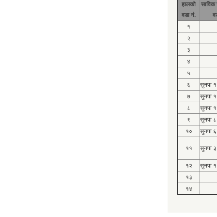
हालको
साविक 
वडा नं.
व
१
२
३
४
५
६
सुनपा 
७
सुनपा 
८
सुनपा 
९
सुनपा ८
१०
सुनपा ६
११
सुनपा ३
१२
सुनपा १
१३
१४