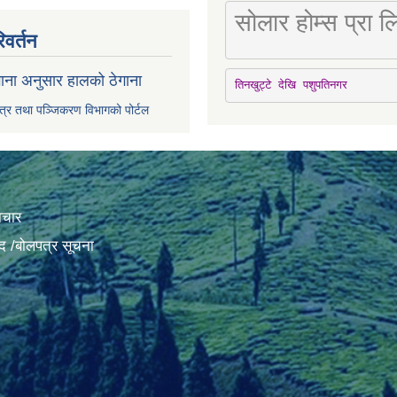
सोलार होम्स प्रा
िवर्तन
ाना अनुसार हालको ठेगाना
तिनखुट्टे देखि पशुपतिनगर
पत्र तथा पञ्जिकरण विभागको पोर्टल
ाचार
द /बोलपत्र सूचना