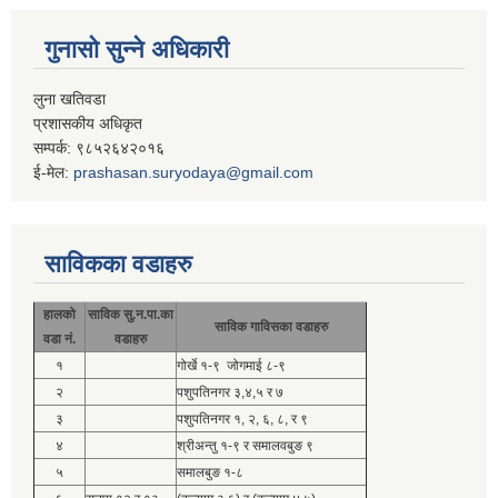
गुनासो सुन्ने अधिकारी
लुना खतिवडा
प्रशासकीय अधिकृत
सम्पर्क: ९८५२६४२०१६
ई-मेल:
prashasan.suryodaya@gmail.com
साविकका वडाहरु
हालको
साविक सु.न.पा.का
साविक गाविसका वडाहरु
वडा नं.
वडाहरु
१
गोर्खे १-९ जोगमाई ८-९
२
पशुपतिनगर ३,४,५ र ७
३
पशुपतिनगर १, २, ६, ८, र ९
४
श्रीअन्तु १-९ र समालवबुङ ९
५
समालबुङ १-८