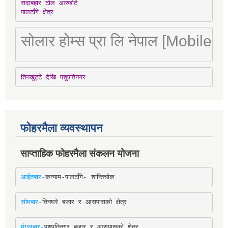
सदाबहार टोल आरुबोटे

पालटाँगे क्षेत्र
सोलार होम्स प्रा लि नेपाल [Mobile
तिनखुट्टे देखि पशुपतिनगर
फोहरमैला व्यवस्थापन
साप्ताहिक फोहरमैला संकलन योजना
आईतबार-
कन्याम-पालटाँगे- शान्तिचोक
सोमबार-
तिनघरे बजार र आसपासको क्षेत्र
मंगलबार-
पशुपतिनगर बजार र आसपासको क्षेत्र