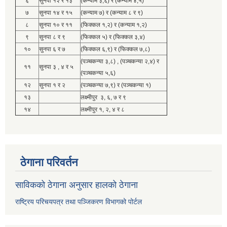
६
सुनपा १२ र १३
(कन्याम ३,६) र (कन्याम ४,५)
७
सुनपा १४ र १५
(कन्याम ७) र (कन्याम ८ र ९)
८
सुनपा १० र ११
(फिक्कल १,२) र (कन्याम १,२)
९
सुनपा ८ र ९
(फिक्कल ५) र (फिक्कल ३,४)
१०
सुनपा ६ र ७
(फिक्कल ६,९) र (फिक्कल ७,८)
(पञ्चकन्या ३,८) , (पञ्चकन्या २,४) र
११
सुनपा ३ , ४ र ५
(पञ्चकन्या ५,६)
१२
सुनपा १ र २
(पञ्चकन्या ७,९) र (पञ्चकन्या १)
१३
लक्ष्मीपुर ३, ६, ७ र ९
१४
लक्ष्मीपुर १, २, ४ र ८
ठेगाना परिवर्तन
साविकको ठेगाना अनुसार हालको ठेगाना
राष्ट्रिय परिचयपत्र तथा पञ्जिकरण विभागको पोर्टल