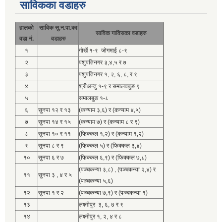
साविकका वडाहरु
हालको
साविक सु.न.पा.का
साविक गाविसका वडाहरु
वडा नं.
वडाहरु
१
गोर्खे १-९ जोगमाई ८-९
२
पशुपतिनगर ३,४,५ र ७
३
पशुपतिनगर १, २, ६, ८, र ९
४
श्रीअन्तु १-९ र समालवबुङ ९
५
समालबुङ १-८
६
सुनपा १२ र १३
(कन्याम ३,६) र (कन्याम ४,५)
७
सुनपा १४ र १५
(कन्याम ७) र (कन्याम ८ र ९)
८
सुनपा १० र ११
(फिक्कल १,२) र (कन्याम १,२)
९
सुनपा ८ र ९
(फिक्कल ५) र (फिक्कल ३,४)
१०
सुनपा ६ र ७
(फिक्कल ६,९) र (फिक्कल ७,८)
(पञ्चकन्या ३,८) , (पञ्चकन्या २,४) र
११
सुनपा ३ , ४ र ५
(पञ्चकन्या ५,६)
१२
सुनपा १ र २
(पञ्चकन्या ७,९) र (पञ्चकन्या १)
१३
लक्ष्मीपुर ३, ६, ७ र ९
१४
लक्ष्मीपुर १, २, ४ र ८