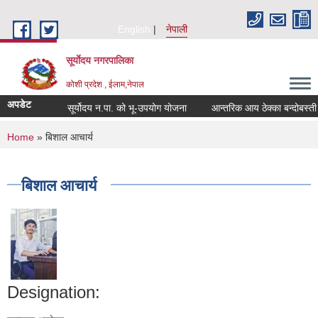
Skip to main content
English
नेपाली
सूर्याेदय नगरपालिका
कोशी प्रदेश , ईलाम,नेपाल
अपडेट
सूर्योदय न.पा. को भू-उपयोग योजना
आन्तरिक आय ठेक्का बन्दोबस्ती स
You are here
Home
» बिशाल आचार्य
बिशाल आचार्य
Designation: