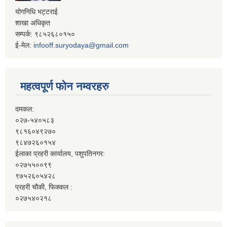
योगनिधि भट्टराई
शाखा अधिकृत
सम्पर्क: ९८५२६८०१५०
ई-मेल:
infooff.suryodaya@gmail.com
महत्वपूर्ण फोन नम्वरहरु
दमकल:
०२७-५४०५८३
९८१६०४९२७०
९८४७२६०१५४
ईलाका प्रहरी कार्यालय, पशुपतिनगर:
०२७५५००९९
९७५२६०५४२८
प्रहरी चौकी, फिक्कल :
०२७५४०२१८