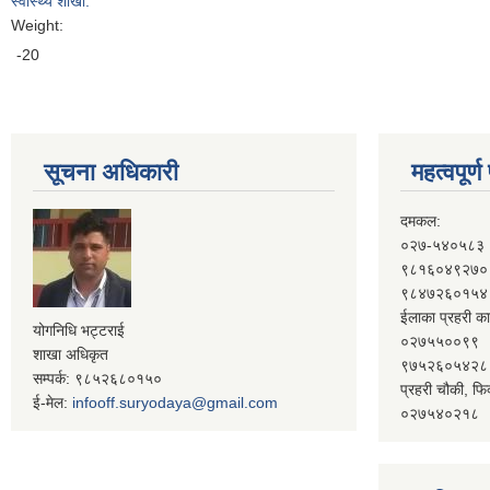
स्वास्थ्य शाखा:
Weight:
-20
सूचना अधिकारी
महत्वपूर्
दमकल:
०२७-५४०५८३
९८१६०४९२७०
९८४७२६०१५४
ईलाका प्रहरी का
योगनिधि भट्टराई
०२७५५००९९
शाखा अधिकृत
९७५२६०५४२८
सम्पर्क: ९८५२६८०१५०
प्रहरी चौकी, फि
ई-मेल:
infooff.suryodaya@gmail.com
०२७५४०२१८