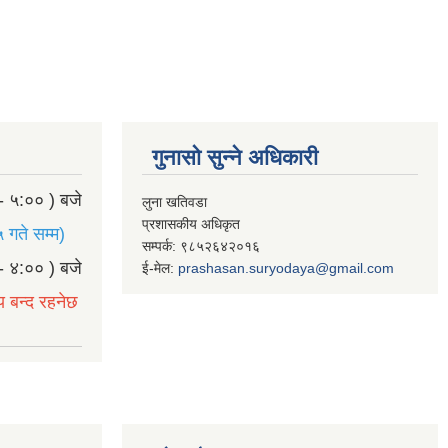
गुनासो सुन्ने अधिकारी
- ५:०० ) बजे
लुना खतिवडा
प्रशासकीय अधिकृत
 गते सम्म)
सम्पर्क: ९८५२६४२०१६
- ४:०० ) बजे
ई-मेल:
prashasan.suryodaya@gmail.com
य बन्द रहनेछ