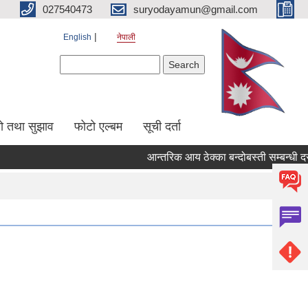
027540473
suryodayamun@gmail.com
English
नेपाली
Search form
Search
सो तथा सुझाव
फोटो एल्बम
सूची दर्ता
आन्तरिक आय ठेक्का बन्दोबस्ती सम्बन्धी दरभ