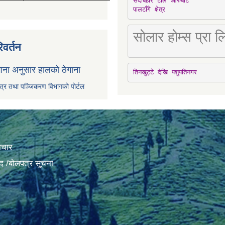
सदाबहार टोल आरुबोटे

पालटाँगे क्षेत्र
सोलार होम्स प्रा
िवर्तन
ाना अनुसार हालको ठेगाना
तिनखुट्टे देखि पशुपतिनगर
पत्र तथा पञ्जिकरण विभागको पोर्टल
ाचार
द /बोलपत्र सूचना