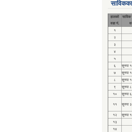
साविकका
हालको
साविक 
वडा नं.
व
१
२
३
४
५
६
सुनपा 
७
सुनपा 
८
सुनपा 
९
सुनपा ८
१०
सुनपा ६
११
सुनपा ३
१२
सुनपा १
१३
१४