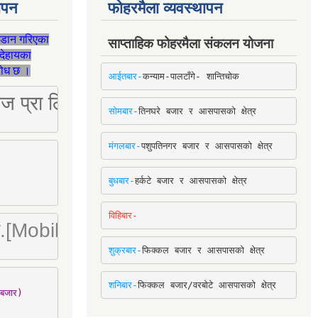
थापन
फोहरमैला व्यवस्थापन
जडान गरिएका
साप्ताहिक फोहरमैला संकलन योजना
देहायका
ुरोध छ ।
आईतबार-
कन्याम-पालटाँगे- शान्तिचोक
ष्ट्रिज प्रा लि [Mobile: 9851034034]
सोमबार-
तिनघरे बजार र आसपासको क्षेत्र
मंगलबार-
पशुपतिनगर बजार र आसपासको क्षेत्र
बुधबार-
हर्कटे बजार र आसपासको क्षेत्र
विहिबार-
ा. लि.[Mobile : 9842780266]
शुक्रबार-
फिक्कल बजार र आसपासको क्षेत्र
शनिबार-
फिक्कल बजार/वरबोटे आसपासको क्षेत्र
बजार)
