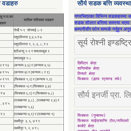
 वडाहरु
सौर्य सडक बत्ति व्यवस्
नगरभित्रका विभिन्न सडकहरुमा 
सु.न.पा.का
साविक गाविसका वडाहरु
सडक सोलार बत्तिमा समस्या भएमा 
डाहरु
कम्पनीसँग फोन सम्पर्क गर्नुहुन अन
गोर्खे १-९ जोगमाई ८-९
पशुपतिनगर ३,४,५ र ७
सूर्य रोश्नी इण्ड
पशुपतिनगर १, २, ६, ८, र ९
श्रीअन्तु १-९ र समालवबुङ ९
समालबुङ १-८
छिपिटार क्षेत्र

१२ र १३
(कन्याम ३,६) र (कन्याम ४,५)
शान्तिचोक क्षेत्र

१४ र १५
(कन्याम ७) र (कन्याम ८ र ९)
तिनघरे क्षेत्र

फिक्कल (झापा स्ट्याण्ड तर्फ)
१० र ११
(फिक्कल १,२) र (कन्याम १,२)
 र ९
(फिक्कल ५) र (फिक्कल ३,४)
सौर्य इनर्जी प्र
 र ७
(फिक्कल ६,९) र (फिक्कल ७,८)
(पञ्चकन्या ३,८) , (पञ्चकन्या २,४) र
 , ४ र ५
(पञ्चकन्या ५,६)
 र २
(पञ्चकन्या ७,९) र (पञ्चकन्या १)
फिक्कल (गुम्बापथ)

फिक्कल साईप्रशान्ति टोल/माथिल्लो 
लक्ष्मीपुर ३, ६, ७ र ९
बरबोटे क्षेत्र

लक्ष्मीपुर १, २, ४ र ८