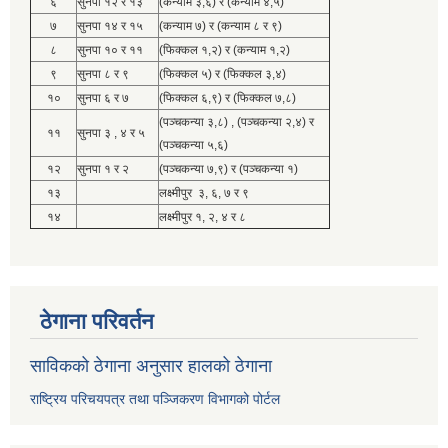
६
सुनपा १२ र १३
(कन्याम ३,६) र (कन्याम ४,५)
७
सुनपा १४ र १५
(कन्याम ७) र (कन्याम ८ र ९)
८
सुनपा १० र ११
(फिक्कल १,२) र (कन्याम १,२)
९
सुनपा ८ र ९
(फिक्कल ५) र (फिक्कल ३,४)
१०
सुनपा ६ र ७
(फिक्कल ६,९) र (फिक्कल ७,८)
(पञ्चकन्या ३,८) , (पञ्चकन्या २,४) र
११
सुनपा ३ , ४ र ५
(पञ्चकन्या ५,६)
१२
सुनपा १ र २
(पञ्चकन्या ७,९) र (पञ्चकन्या १)
१३
लक्ष्मीपुर ३, ६, ७ र ९
१४
लक्ष्मीपुर १, २, ४ र ८
ठेगाना परिवर्तन
साविकको ठेगाना अनुसार हालको ठेगाना
राष्ट्रिय परिचयपत्र तथा पञ्जिकरण विभागको पोर्टल