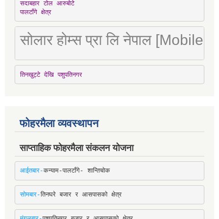
सदाबहार टोल आरुबोटे

पालटाँगे क्षेत्र
सोलार होम्स प्रा लि नेपाल [Mobile
तिनखुट्टे देखि पशुपतिनगर
फोहरमैला व्यवस्थापन
साप्ताहिक फोहरमैला संकलन योजना
आईतबार-
कन्याम-पालटाँगे- शान्तिचोक
सोमबार-
तिनघरे बजार र आसपासको क्षेत्र
मंगलबार-
पशुपतिनगर बजार र आसपासको क्षेत्र