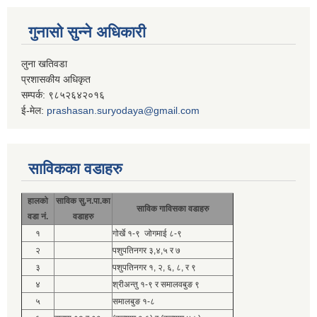
गुनासो सुन्ने अधिकारी
लुना खतिवडा
प्रशासकीय अधिकृत
सम्पर्क: ९८५२६४२०१६
ई-मेल:
prashasan.suryodaya@gmail.com
साविकका वडाहरु
हालको
साविक सु.न.पा.का
साविक गाविसका वडाहरु
वडा नं.
वडाहरु
१
गोर्खे १-९ जोगमाई ८-९
२
पशुपतिनगर ३,४,५ र ७
३
पशुपतिनगर १, २, ६, ८, र ९
४
श्रीअन्तु १-९ र समालवबुङ ९
५
समालबुङ १-८