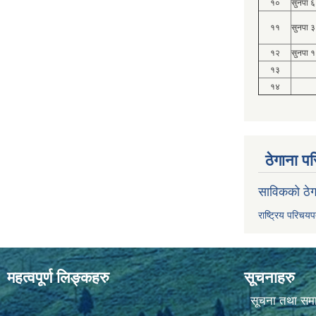
१०
सुनपा ६
११
सुनपा ३
१२
सुनपा १
१३
१४
ठेगाना पर
साविकको ठेग
राष्ट्रिय परिचय
महत्वपूर्ण लिङ्कहरु
सूचनाहरु
सूचना तथा सम