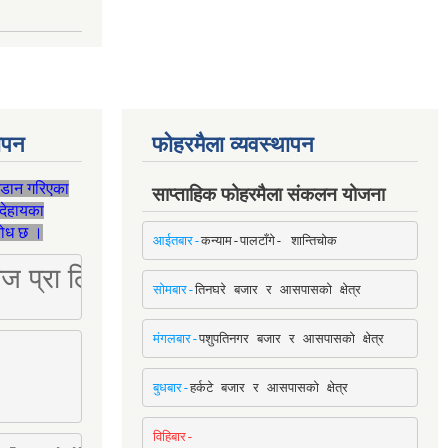
थापन
फोहरमैला व्यवस्थापन
जडान गरिएका
साप्ताहिक फोहरमैला संकलन योजना
देहायका
ुरोध छ ।
आईतबार-
कन्याम-पालटाँगे- शान्तिचोक
ष्ट्रिज प्रा लि [Mobile: 9851034034]
सोमबार-
तिनघरे बजार र आसपासको क्षेत्र
मंगलबार-
पशुपतिनगर बजार र आसपासको क्षेत्र
बुधबार-
हर्कटे बजार र आसपासको क्षेत्र
विहिबार-