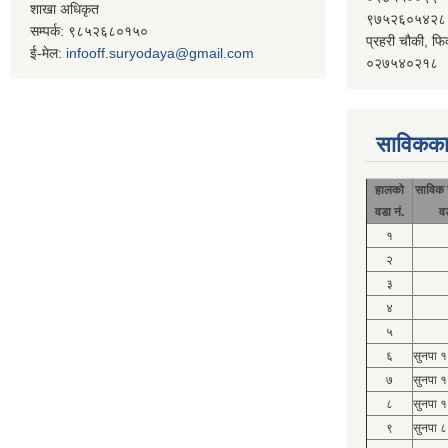
शाखा अधिकृत
९७५२६०५४२८
सम्पर्क: ९८५२६८०१५०
प्रहरी चौकी, फि
ई-मेल:
infooff.suryodaya@gmail.com
०२७५४०२१८
साविकका
हालको
साविक 
वडा नं.
व
१
२
३
४
५
६
सुनपा 
७
सुनपा 
८
सुनपा 
९
सुनपा ८