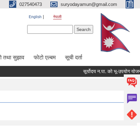
027540473
suryodayamun@gmail.com
English
नेपाली
Search form
Search
सो तथा सुझाव
फोटो एल्बम
सूची दर्ता
सूर्योदय न.पा. को भू-उपयोग योजना