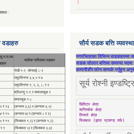
।
क्कल :
 वडाहरु
सौर्य सडक बत्ति व्यवस्
नगरभित्रका विभिन्न सडकहरुमा 
सु.न.पा.का
साविक गाविसका वडाहरु
सडक सोलार बत्तिमा समस्या भएमा 
डाहरु
कम्पनीसँग फोन सम्पर्क गर्नुहुन अन
गोर्खे १-९ जोगमाई ८-९
पशुपतिनगर ३,४,५ र ७
सूर्य रोश्नी इण्ड
पशुपतिनगर १, २, ६, ८, र ९
श्रीअन्तु १-९ र समालवबुङ ९
समालबुङ १-८
छिपिटार क्षेत्र

१२ र १३
(कन्याम ३,६) र (कन्याम ४,५)
शान्तिचोक क्षेत्र

१४ र १५
(कन्याम ७) र (कन्याम ८ र ९)
तिनघरे क्षेत्र

फिक्कल (झापा स्ट्याण्ड तर्फ)
१० र ११
(फिक्कल १,२) र (कन्याम १,२)
 र ९
(फिक्कल ५) र (फिक्कल ३,४)