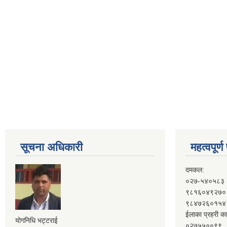
सूचना अधिकारी
महत्वपूर्
दमकल:
०२७-५४०५८३
९८१६०४९२७०
९८४७२६०१५४
ईलाका प्रहरी का
योगनिधि भट्टराई
०२७५५००९९