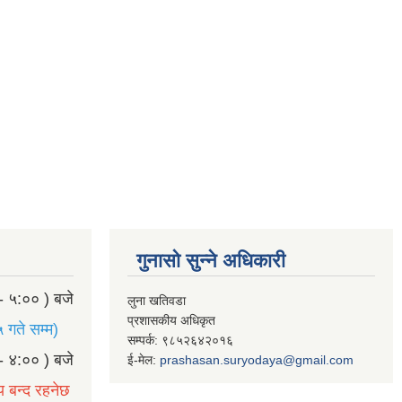
गुनासो सुन्ने अधिकारी
- ५:०० ) बजे
लुना खतिवडा
प्रशासकीय अधिकृत
 गते सम्म)
सम्पर्क: ९८५२६४२०१६
- ४:०० ) बजे
ई-मेल:
prashasan.suryodaya@gmail.com
य बन्द रहनेछ