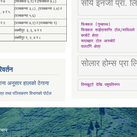
सौर्य इनर्जी प्र
 र ७
(फिक्कल ६,९) र (फिक्कल ७,८)
(पञ्चकन्या ३,८) , (पञ्चकन्या २,४) र
 , ४ र ५
(पञ्चकन्या ५,६)
 र २
(पञ्चकन्या ७,९) र (पञ्चकन्या १)
फिक्कल (गुम्बापथ)

फिक्कल साईप्रशान्ति टोल/माथिल्लो 
लक्ष्मीपुर ३, ६, ७ र ९
बरबोटे क्षेत्र

लक्ष्मीपुर १, २, ४ र ८
सदाबहार टोल आरुबोटे

पालटाँगे क्षेत्र
सोलार होम्स प्रा
िवर्तन
ाना अनुसार हालको ठेगाना
तिनखुट्टे देखि पशुपतिनगर
पत्र तथा पञ्जिकरण विभागको पोर्टल
ाचार