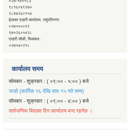
०२७-५४०५८३
९८१६०४९२७०
९८४७२६०१५४
ईलाका प्रहरी कार्यालय, पशुपतिनगर:
०२७५५००९९
९७५२६०५४२८
प्रहरी चौकी, फिक्कल :
०२७५४०२१८
कार्यालय समय
सोमबार - शुक्रबार : ( ०९:०० - ५:०० ) बजे
जाडो (कार्तिक १६ देखि माघ १५ गते सम्म)
सोमबार - शुक्रबार : ( ०९:०० - ४:०० ) बजे
सार्वजनिक बिदाका दिन कार्यालय बन्द रहनेछ ।