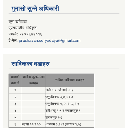
गुनासो सुन्ने अधिकारी
लुना खतिवडा
प्रशासकीय अधिकृत
सम्पर्क: ९८५२६४२०१६
ई-मेल:
prashasan.suryodaya@gmail.com
साविकका वडाहरु
हालको
साविक सु.न.पा.का
साविक गाविसका वडाहरु
वडा नं.
वडाहरु
१
गोर्खे १-९ जोगमाई ८-९
२
पशुपतिनगर ३,४,५ र ७
३
पशुपतिनगर १, २, ६, ८, र ९
४
श्रीअन्तु १-९ र समालवबुङ ९
५
समालबुङ १-८
६
सुनपा १२ र १३
(कन्याम ३,६) र (कन्याम ४,५)