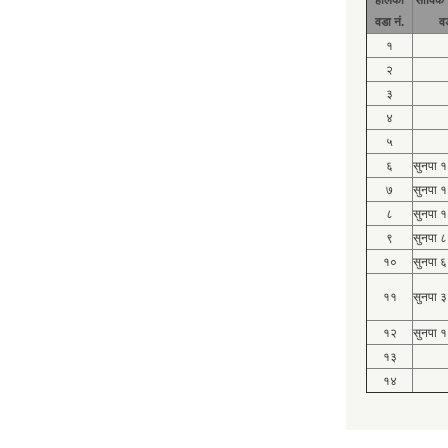
वडा नं.
व
१
२
३
४
५
६
सुनपा 
७
सुनपा 
८
सुनपा 
९
सुनपा ८
१०
सुनपा ६
११
सुनपा ३
१२
सुनपा १
१३
१४