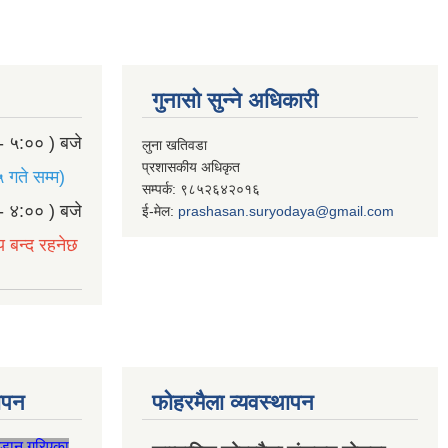
गुनासो सुन्ने अधिकारी
- ५:०० ) बजे
लुना खतिवडा
प्रशासकीय अधिकृत
 गते सम्म)
सम्पर्क: ९८५२६४२०१६
- ४:०० ) बजे
ई-मेल:
prashasan.suryodaya@gmail.com
य बन्द रहनेछ
थापन
फोहरमैला व्यवस्थापन
जडान गरिएका