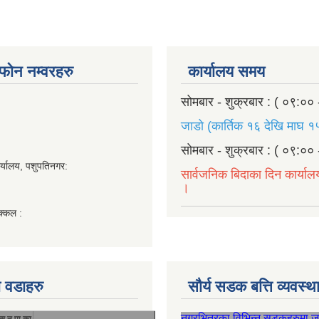
ण फोन नम्वरहरु
कार्यालय समय
सोमबार - शुक्रबार : ( ०९:०० 
जाडो (कार्तिक १६ देखि माघ १५
सोमबार - शुक्रबार : ( ०९:०० 
र्यालय, पशुपतिनगर:
सार्वजनिक बिदाका दिन कार्याल
।
क्कल :
 वडाहरु
सौर्य सडक बत्ति व्यवस्
नगरभित्रका विभिन्न सडकहरुमा 
सु.न.पा.का