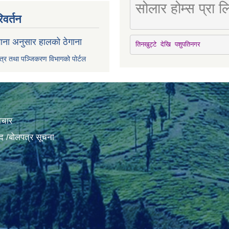
सोलार होम्स प्रा
िवर्तन
ाना अनुसार हालको ठेगाना
तिनखुट्टे देखि पशुपतिनगर
पत्र तथा पञ्जिकरण विभागको पोर्टल
ाचार
द /बोलपत्र सूचना