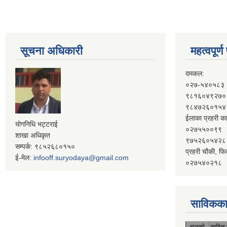
सूचना अधिकारी
महत्वपूर्
दमकल:
०२७-५४०५८३
९८१६०४९२७०
९८४७२६०१५४
ईलाका प्रहरी का
योगनिधि भट्टराई
०२७५५००९९
शाखा अधिकृत
९७५२६०५४२८
सम्पर्क: ९८५२६८०१५०
प्रहरी चौकी, फि
ई-मेल:
infooff.suryodaya@gmail.com
०२७५४०२१८
साविकका
हालको
साविक 