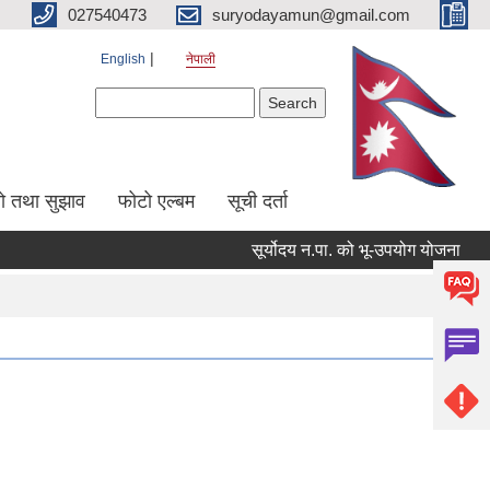
027540473
suryodayamun@gmail.com
English
नेपाली
Search form
Search
सो तथा सुझाव
फोटो एल्बम
सूची दर्ता
सूर्योदय न.पा. को भू-उपयोग योजना
आन्त