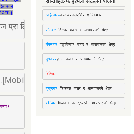
साप्ताहिक फोहरमैला संकलन योजना
देहायका
ुरोध छ ।
आईतबार-
कन्याम-पालटाँगे- शान्तिचोक
ष्ट्रिज प्रा लि [Mobile: 9851034034]
सोमबार-
तिनघरे बजार र आसपासको क्षेत्र
मंगलबार-
पशुपतिनगर बजार र आसपासको क्षेत्र
बुधबार-
हर्कटे बजार र आसपासको क्षेत्र
विहिबार-
ा. लि.[Mobile : 9842780266]
शुक्रबार-
फिक्कल बजार र आसपासको क्षेत्र
शनिबार-
फिक्कल बजार/वरबोटे आसपासको क्षेत्र
बजार)
