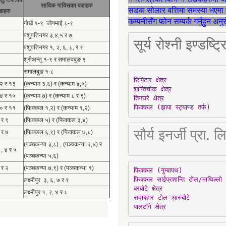
साविक गाविसका वडाहरु
सडक सोलार बत्तिमा समस्या भएमा 
डाहरु
कम्पनीसँग फोन सम्पर्क गर्नुहुन अन
गोर्खे १-९ जोगमाई ८-९
पशुपतिनगर ३,४,५ र ७
सूर्य रोश्नी इण्ड
पशुपतिनगर १, २, ६, ८, र ९
श्रीअन्तु १-९ र समालवबुङ ९
समालबुङ १-८
छिपिटार क्षेत्र

१२ र १३
(कन्याम ३,६) र (कन्याम ४,५)
शान्तिचोक क्षेत्र

१४ र १५
(कन्याम ७) र (कन्याम ८ र ९)
तिनघरे क्षेत्र

फिक्कल (झापा स्ट्याण्ड तर्फ)
१० र ११
(फिक्कल १,२) र (कन्याम १,२)
 र ९
(फिक्कल ५) र (फिक्कल ३,४)
सौर्य इनर्जी प्र
 र ७
(फिक्कल ६,९) र (फिक्कल ७,८)
(पञ्चकन्या ३,८) , (पञ्चकन्या २,४) र
 , ४ र ५
(पञ्चकन्या ५,६)
 र २
(पञ्चकन्या ७,९) र (पञ्चकन्या १)
फिक्कल (गुम्बापथ)

फिक्कल साईप्रशान्ति टोल/माथिल्लो 
लक्ष्मीपुर ३, ६, ७ र ९
बरबोटे क्षेत्र

लक्ष्मीपुर १, २, ४ र ८
सदाबहार टोल आरुबोटे

पालटाँगे क्षेत्र