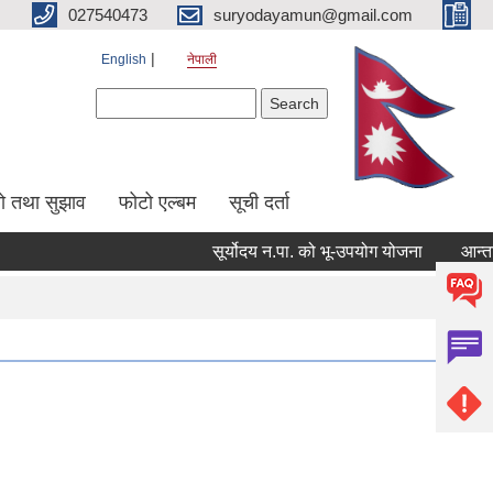
027540473
suryodayamun@gmail.com
English
नेपाली
Search form
Search
सो तथा सुझाव
फोटो एल्बम
सूची दर्ता
सूर्योदय न.पा. को भू-उपयोग योजना
आन्तरिक आय