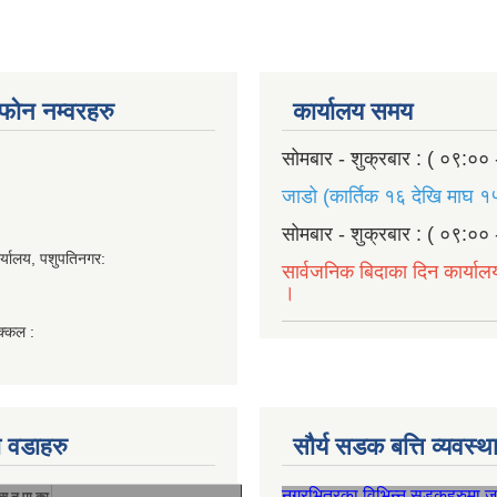
ण फोन नम्वरहरु
कार्यालय समय
सोमबार - शुक्रबार : ( ०९:०० 
जाडो (कार्तिक १६ देखि माघ १५
सोमबार - शुक्रबार : ( ०९:०० 
र्यालय, पशुपतिनगर:
सार्वजनिक बिदाका दिन कार्याल
।
क्कल :
 वडाहरु
सौर्य सडक बत्ति व्यवस्
नगरभित्रका विभिन्न सडकहरुमा 
सु.न.पा.का