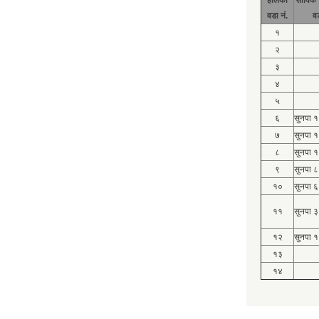
वडा नं.
व
१
२
३
४
५
६
सुनपा 
७
सुनपा 
८
सुनपा 
९
सुनपा ८
१०
सुनपा ६
११
सुनपा ३
१२
सुनपा १
१३
१४