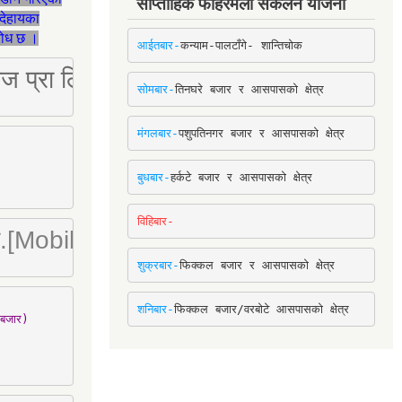
साप्ताहिक फोहरमैला संकलन योजना
देहायका
ुरोध छ ।
आईतबार-
कन्याम-पालटाँगे- शान्तिचोक
ष्ट्रिज प्रा लि [Mobile: 9851034034]
सोमबार-
तिनघरे बजार र आसपासको क्षेत्र
मंगलबार-
पशुपतिनगर बजार र आसपासको क्षेत्र
बुधबार-
हर्कटे बजार र आसपासको क्षेत्र
विहिबार-
ा. लि.[Mobile : 9842780266]
शुक्रबार-
फिक्कल बजार र आसपासको क्षेत्र
शनिबार-
फिक्कल बजार/वरबोटे आसपासको क्षेत्र
बजार)
