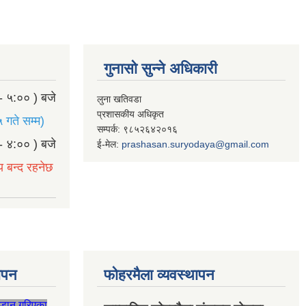
गुनासो सुन्ने अधिकारी
- ५:०० ) बजे
लुना खतिवडा
प्रशासकीय अधिकृत
 गते सम्म)
सम्पर्क: ९८५२६४२०१६
- ४:०० ) बजे
ई-मेल:
prashasan.suryodaya@gmail.com
य बन्द रहनेछ
थापन
फोहरमैला व्यवस्थापन
जडान गरिएका