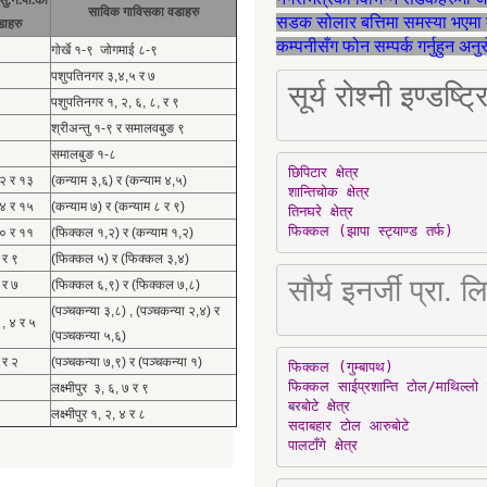
साविक गाविसका वडाहरु
सडक सोलार बत्तिमा समस्या भएमा 
डाहरु
कम्पनीसँग फोन सम्पर्क गर्नुहुन अन
गोर्खे १-९ जोगमाई ८-९
पशुपतिनगर ३,४,५ र ७
सूर्य रोश्नी इण्ड
पशुपतिनगर १, २, ६, ८, र ९
श्रीअन्तु १-९ र समालवबुङ ९
समालबुङ १-८
छिपिटार क्षेत्र

१२ र १३
(कन्याम ३,६) र (कन्याम ४,५)
शान्तिचोक क्षेत्र

१४ र १५
(कन्याम ७) र (कन्याम ८ र ९)
तिनघरे क्षेत्र

फिक्कल (झापा स्ट्याण्ड तर्फ)
१० र ११
(फिक्कल १,२) र (कन्याम १,२)
 र ९
(फिक्कल ५) र (फिक्कल ३,४)
सौर्य इनर्जी प्र
 र ७
(फिक्कल ६,९) र (फिक्कल ७,८)
(पञ्चकन्या ३,८) , (पञ्चकन्या २,४) र
 , ४ र ५
(पञ्चकन्या ५,६)
 र २
(पञ्चकन्या ७,९) र (पञ्चकन्या १)
फिक्कल (गुम्बापथ)

फिक्कल साईप्रशान्ति टोल/माथिल्लो 
लक्ष्मीपुर ३, ६, ७ र ९
बरबोटे क्षेत्र

लक्ष्मीपुर १, २, ४ र ८
सदाबहार टोल आरुबोटे

पालटाँगे क्षेत्र