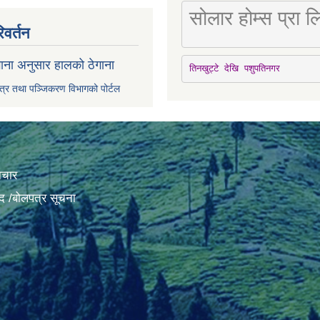
सोलार होम्स प्रा
िवर्तन
ाना अनुसार हालको ठेगाना
तिनखुट्टे देखि पशुपतिनगर
पत्र तथा पञ्जिकरण विभागको पोर्टल
ाचार
द /बोलपत्र सूचना