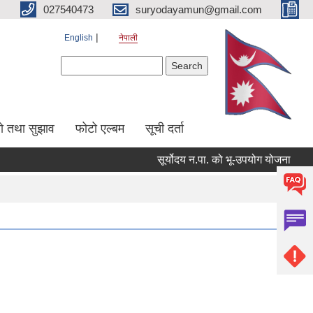
027540473
suryodayamun@gmail.com
English
नेपाली
Search form
Search
सो तथा सुझाव
फोटो एल्बम
सूची दर्ता
सूर्योदय न.पा. को भू-उपयोग योजना
आन्त