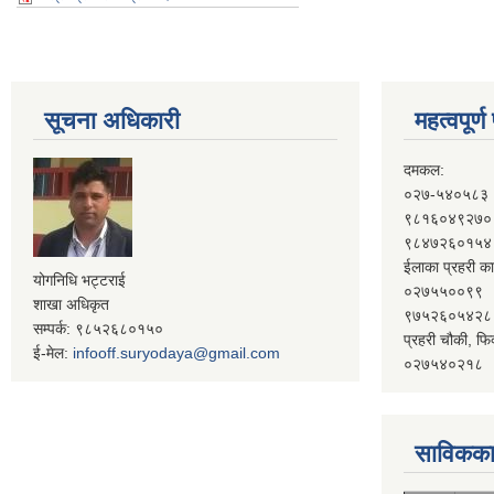
सूचना अधिकारी
महत्वपूर्
दमकल:
०२७-५४०५८३
९८१६०४९२७०
९८४७२६०१५४
ईलाका प्रहरी का
योगनिधि भट्टराई
०२७५५००९९
शाखा अधिकृत
९७५२६०५४२८
सम्पर्क: ९८५२६८०१५०
प्रहरी चौकी, फि
ई-मेल:
infooff.suryodaya@gmail.com
०२७५४०२१८
साविकका