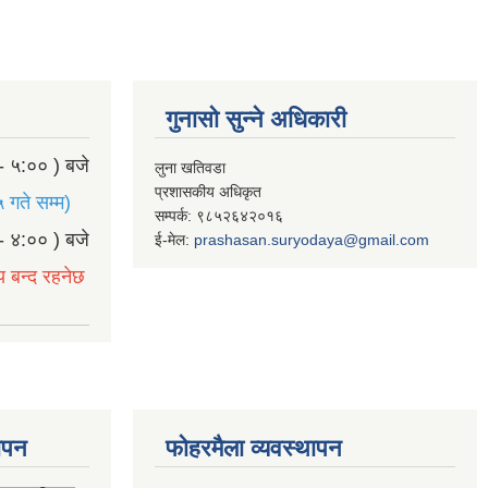
गुनासो सुन्ने अधिकारी
- ५:०० ) बजे
लुना खतिवडा
प्रशासकीय अधिकृत
 गते सम्म)
सम्पर्क: ९८५२६४२०१६
- ४:०० ) बजे
ई-मेल:
prashasan.suryodaya@gmail.com
य बन्द रहनेछ
थापन
फोहरमैला व्यवस्थापन