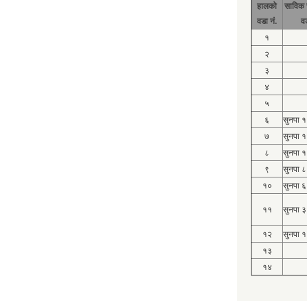
हालको
साविक 
वडा नं.
व
१
२
३
४
५
६
सुनपा 
७
सुनपा 
८
सुनपा 
९
सुनपा ८
१०
सुनपा ६
११
सुनपा ३
१२
सुनपा १
१३
१४