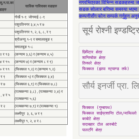
नगरभित्रका विभिन्न सडकहरुमा 
सु.न.पा.का
साविक गाविसका वडाहरु
सडक सोलार बत्तिमा समस्या भएमा 
डाहरु
कम्पनीसँग फोन सम्पर्क गर्नुहुन अन
गोर्खे १-९ जोगमाई ८-९
पशुपतिनगर ३,४,५ र ७
सूर्य रोश्नी इण्ड
पशुपतिनगर १, २, ६, ८, र ९
श्रीअन्तु १-९ र समालवबुङ ९
समालबुङ १-८
छिपिटार क्षेत्र

१२ र १३
(कन्याम ३,६) र (कन्याम ४,५)
शान्तिचोक क्षेत्र

१४ र १५
(कन्याम ७) र (कन्याम ८ र ९)
तिनघरे क्षेत्र

फिक्कल (झापा स्ट्याण्ड तर्फ)
१० र ११
(फिक्कल १,२) र (कन्याम १,२)
 र ९
(फिक्कल ५) र (फिक्कल ३,४)
सौर्य इनर्जी प्र
 र ७
(फिक्कल ६,९) र (फिक्कल ७,८)
(पञ्चकन्या ३,८) , (पञ्चकन्या २,४) र
 , ४ र ५
(पञ्चकन्या ५,६)
 र २
(पञ्चकन्या ७,९) र (पञ्चकन्या १)
फिक्कल (गुम्बापथ)

फिक्कल साईप्रशान्ति टोल/माथिल्लो 
लक्ष्मीपुर ३, ६, ७ र ९
बरबोटे क्षेत्र

लक्ष्मीपुर १, २, ४ र ८
सदाबहार टोल आरुबोटे

पालटाँगे क्षेत्र