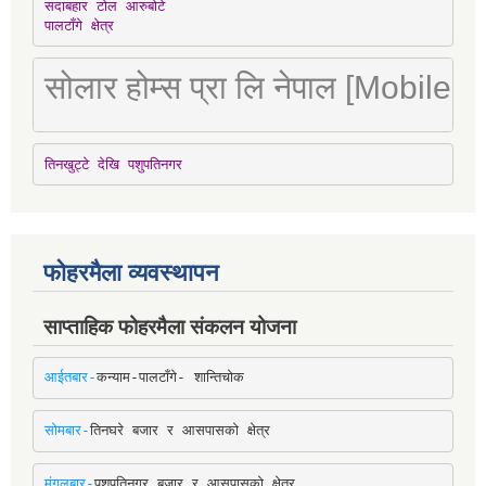
सदाबहार टोल आरुबोटे

पालटाँगे क्षेत्र
सोलार होम्स प्रा लि नेपाल [Mobile
तिनखुट्टे देखि पशुपतिनगर
फोहरमैला व्यवस्थापन
साप्ताहिक फोहरमैला संकलन योजना
आईतबार-
कन्याम-पालटाँगे- शान्तिचोक
सोमबार-
तिनघरे बजार र आसपासको क्षेत्र
मंगलबार-
पशुपतिनगर बजार र आसपासको क्षेत्र