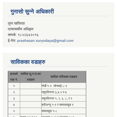
गुनासो सुन्ने अधिकारी
लुना खतिवडा
प्रशासकीय अधिकृत
सम्पर्क: ९८५२६४२०१६
ई-मेल:
prashasan.suryodaya@gmail.com
साविकका वडाहरु
हालको
साविक सु.न.पा.का
साविक गाविसका वडाहरु
वडा नं.
वडाहरु
१
गोर्खे १-९ जोगमाई ८-९
२
पशुपतिनगर ३,४,५ र ७
३
पशुपतिनगर १, २, ६, ८, र ९
४
श्रीअन्तु १-९ र समालवबुङ ९
५
समालबुङ १-८