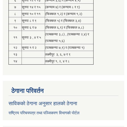
६
सुनपा १२ र १३
(कन्याम ३,६) र (कन्याम ४,५)
७
सुनपा १४ र १५
(कन्याम ७) र (कन्याम ८ र ९)
८
सुनपा १० र ११
(फिक्कल १,२) र (कन्याम १,२)
९
सुनपा ८ र ९
(फिक्कल ५) र (फिक्कल ३,४)
१०
सुनपा ६ र ७
(फिक्कल ६,९) र (फिक्कल ७,८)
(पञ्चकन्या ३,८) , (पञ्चकन्या २,४) र
११
सुनपा ३ , ४ र ५
(पञ्चकन्या ५,६)
१२
सुनपा १ र २
(पञ्चकन्या ७,९) र (पञ्चकन्या १)
१३
लक्ष्मीपुर ३, ६, ७ र ९
१४
लक्ष्मीपुर १, २, ४ र ८
ठेगाना परिवर्तन
साविकको ठेगाना अनुसार हालको ठेगाना
राष्ट्रिय परिचयपत्र तथा पञ्जिकरण विभागको पोर्टल