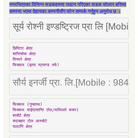
नगरभित्रका विभिन्न सडकहरुमा जडान गरिएका सडक सोलार बत्तिमा
समस्या भएमा देहायका कम्पनीसँग फोन सम्पर्क गर्नुहुन अनुरोध छ ।
सूर्य रोश्नी इण्डष्ट्रिज प्रा लि [Mo
छिपिटार क्षेत्र

शान्तिचोक क्षेत्र

तिनघरे क्षेत्र

फिक्कल (झापा स्ट्याण्ड तर्फ)
सौर्य इनर्जी प्रा. लि.[Mobile : 98
फिक्कल (गुम्बापथ)

फिक्कल साईप्रशान्ति टोल/माथिल्लो बजार)

बरबोटे क्षेत्र

सदाबहार टोल आरुबोटे

पालटाँगे क्षेत्र