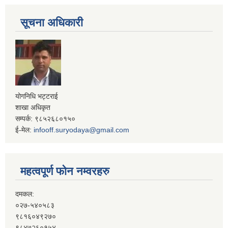
सूचना अधिकारी
योगनिधि भट्टराई
शाखा अधिकृत
सम्पर्क: ९८५२६८०१५०
ई-मेल:
infooff.suryodaya@gmail.com
महत्वपूर्ण फोन नम्वरहरु
दमकल:
०२७-५४०५८३
९८१६०४९२७०
९८४७२६०१५४