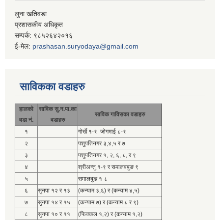
लुना खतिवडा
प्रशासकीय अधिकृत
सम्पर्क: ९८५२६४२०१६
ई-मेल:
prashasan.suryodaya@gmail.com
साविकका वडाहरु
हालको
साविक सु.न.पा.का
साविक गाविसका वडाहरु
वडा नं.
वडाहरु
१
गोर्खे १-९ जोगमाई ८-९
२
पशुपतिनगर ३,४,५ र ७
३
पशुपतिनगर १, २, ६, ८, र ९
४
श्रीअन्तु १-९ र समालवबुङ ९
५
समालबुङ १-८
६
सुनपा १२ र १३
(कन्याम ३,६) र (कन्याम ४,५)
७
सुनपा १४ र १५
(कन्याम ७) र (कन्याम ८ र ९)
८
सुनपा १० र ११
(फिक्कल १,२) र (कन्याम १,२)