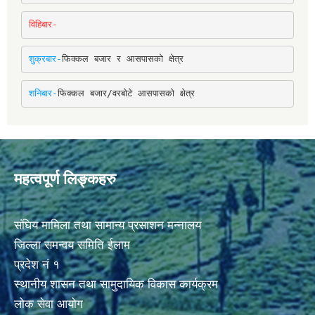
विहिबार-
शुक्रबार-
फिक्कल बजार र आसपासको क्षेत्र
शनिबार-
फिक्कल बजार/वरबोटे आसपासको क्षेत्र
महत्वपूर्ण लिङ्कहरु
संघिय मामिला तथा सामान्य प्रसाशन मन्नालय
जिल्ला समन्वय समिति ईलाम
प्रदेश नं १
स्थानीय शासन तथा सामुदायिक विकास कार्यक्रम
लोक सेवा आयोग