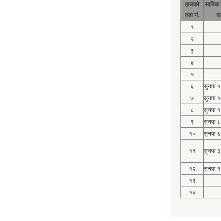
हालको
साविक 
वडा नं.
व
१
२
३
४
५
६
सुनपा 
७
सुनपा 
८
सुनपा 
९
सुनपा ८
१०
सुनपा ६
११
सुनपा ३
१२
सुनपा १
१३
१४