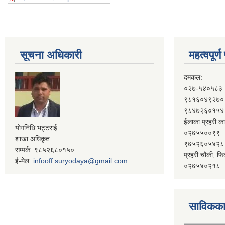
सूचना अधिकारी
महत्वपूर्
दमकल:
०२७-५४०५८३
९८१६०४९२७०
९८४७२६०१५४
ईलाका प्रहरी का
योगनिधि भट्टराई
०२७५५००९९
शाखा अधिकृत
९७५२६०५४२८
सम्पर्क: ९८५२६८०१५०
प्रहरी चौकी, फि
ई-मेल:
infooff.suryodaya@gmail.com
०२७५४०२१८
साविकका