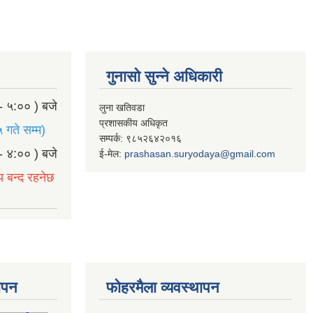
गुनासो सुन्ने अधिकारी
- ५:०० ) बजे
लुना खतिवडा
प्रशासकीय अधिकृत
 गते सम्म)
सम्पर्क: ९८५२६४२०१६
- ४:०० ) बजे
ई-मेल:
prashasan.suryodaya@gmail.com
य बन्द रहनेछ
थापन
फोहरमैला व्यवस्थापन