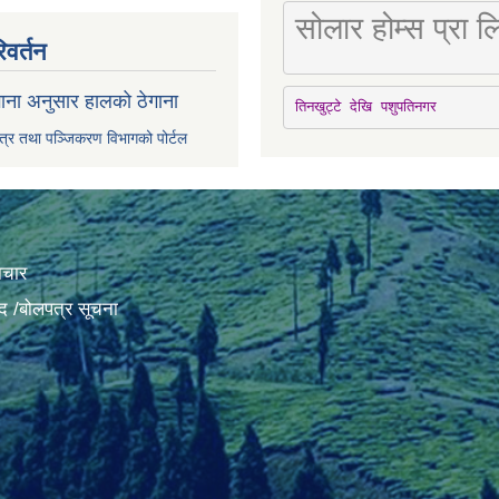
सोलार होम्स प्रा
िवर्तन
ाना अनुसार हालको ठेगाना
तिनखुट्टे देखि पशुपतिनगर
पत्र तथा पञ्जिकरण विभागको पोर्टल
ाचार
द /बोलपत्र सूचना