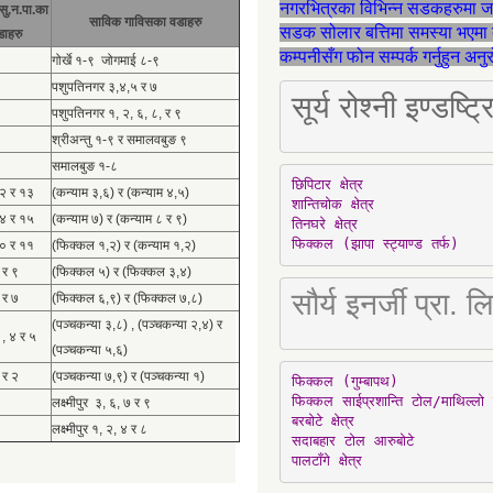
नगरभित्रका विभिन्न सडकहरुमा 
सु.न.पा.का
साविक गाविसका वडाहरु
सडक सोलार बत्तिमा समस्या भएमा 
डाहरु
कम्पनीसँग फोन सम्पर्क गर्नुहुन अन
गोर्खे १-९ जोगमाई ८-९
पशुपतिनगर ३,४,५ र ७
सूर्य रोश्नी इण्ड
पशुपतिनगर १, २, ६, ८, र ९
श्रीअन्तु १-९ र समालवबुङ ९
समालबुङ १-८
छिपिटार क्षेत्र

१२ र १३
(कन्याम ३,६) र (कन्याम ४,५)
शान्तिचोक क्षेत्र

१४ र १५
(कन्याम ७) र (कन्याम ८ र ९)
तिनघरे क्षेत्र

फिक्कल (झापा स्ट्याण्ड तर्फ)
१० र ११
(फिक्कल १,२) र (कन्याम १,२)
 र ९
(फिक्कल ५) र (फिक्कल ३,४)
सौर्य इनर्जी प्र
 र ७
(फिक्कल ६,९) र (फिक्कल ७,८)
(पञ्चकन्या ३,८) , (पञ्चकन्या २,४) र
 , ४ र ५
(पञ्चकन्या ५,६)
 र २
(पञ्चकन्या ७,९) र (पञ्चकन्या १)
फिक्कल (गुम्बापथ)

फिक्कल साईप्रशान्ति टोल/माथिल्लो 
लक्ष्मीपुर ३, ६, ७ र ९
बरबोटे क्षेत्र

लक्ष्मीपुर १, २, ४ र ८
सदाबहार टोल आरुबोटे

पालटाँगे क्षेत्र