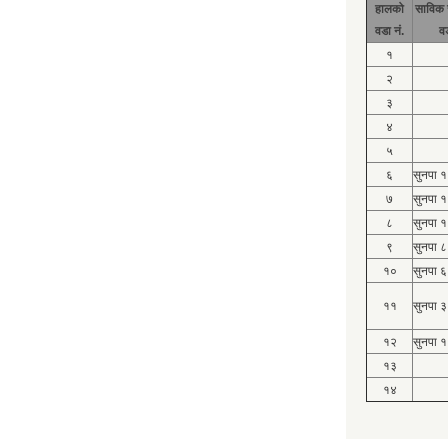
हालको
साविक 
वडा नं.
व
१
२
३
४
५
६
सुनपा 
७
सुनपा 
८
सुनपा 
९
सुनपा ८
१०
सुनपा ६
११
सुनपा ३
१२
सुनपा १
१३
१४