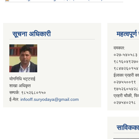
सूचना अधिकारी
महत्वपूर्
दमकल:
०२७-५४०५८३
९८१६०४९२७०
९८४७२६०१५४
ईलाका प्रहरी का
योगनिधि भट्टराई
०२७५५००९९
शाखा अधिकृत
९७५२६०५४२८
सम्पर्क: ९८५२६८०१५०
प्रहरी चौकी, फि
ई-मेल:
infooff.suryodaya@gmail.com
०२७५४०२१८
साविकका