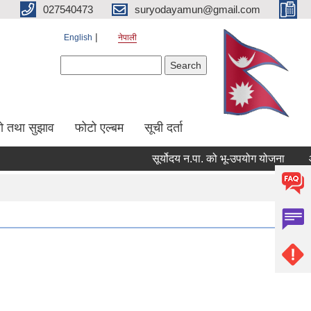
027540473
suryodayamun@gmail.com
English
नेपाली
Search form
Search
सो तथा सुझाव
फोटो एल्बम
सूची दर्ता
सूर्योदय न.पा. को भू-उपयोग योजना
आन्तर