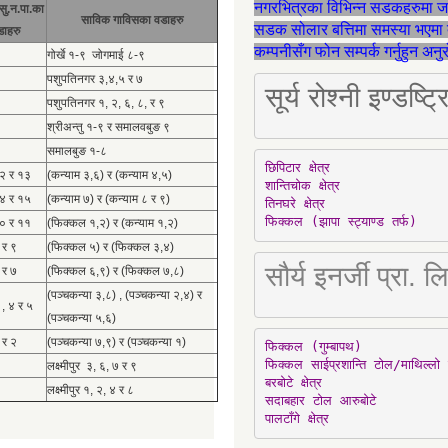
नगरभित्रका विभिन्न सडकहरुमा 
सु.न.पा.का
साविक गाविसका वडाहरु
सडक सोलार बत्तिमा समस्या भएमा 
डाहरु
कम्पनीसँग फोन सम्पर्क गर्नुहुन अन
गोर्खे १-९ जोगमाई ८-९
पशुपतिनगर ३,४,५ र ७
सूर्य रोश्नी इण्ड
पशुपतिनगर १, २, ६, ८, र ९
श्रीअन्तु १-९ र समालवबुङ ९
समालबुङ १-८
छिपिटार क्षेत्र

१२ र १३
(कन्याम ३,६) र (कन्याम ४,५)
शान्तिचोक क्षेत्र

१४ र १५
(कन्याम ७) र (कन्याम ८ र ९)
तिनघरे क्षेत्र

फिक्कल (झापा स्ट्याण्ड तर्फ)
१० र ११
(फिक्कल १,२) र (कन्याम १,२)
 र ९
(फिक्कल ५) र (फिक्कल ३,४)
सौर्य इनर्जी प्र
 र ७
(फिक्कल ६,९) र (फिक्कल ७,८)
(पञ्चकन्या ३,८) , (पञ्चकन्या २,४) र
 , ४ र ५
(पञ्चकन्या ५,६)
 र २
(पञ्चकन्या ७,९) र (पञ्चकन्या १)
फिक्कल (गुम्बापथ)

फिक्कल साईप्रशान्ति टोल/माथिल्लो 
लक्ष्मीपुर ३, ६, ७ र ९
बरबोटे क्षेत्र

लक्ष्मीपुर १, २, ४ र ८
सदाबहार टोल आरुबोटे

पालटाँगे क्षेत्र