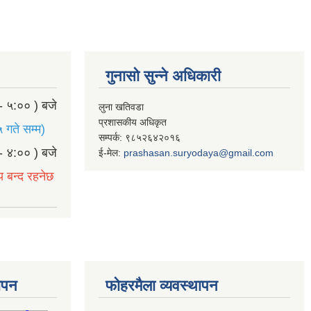
गुनासो सुन्ने अधिकारी
- ५:०० ) बजे
लुना खतिवडा
प्रशासकीय अधिकृत
 गते सम्म)
सम्पर्क: ९८५२६४२०१६
- ४:०० ) बजे
ई-मेल:
prashasan.suryodaya@gmail.com
य बन्द रहनेछ
थापन
फोहरमैला व्यवस्थापन