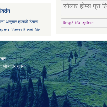
सोलार होम्स प्रा
िवर्तन
ाना अनुसार हालको ठेगाना
तिनखुट्टे देखि पशुपतिनगर
पत्र तथा पञ्जिकरण विभागको पोर्टल
ाचार
द /बोलपत्र सूचना