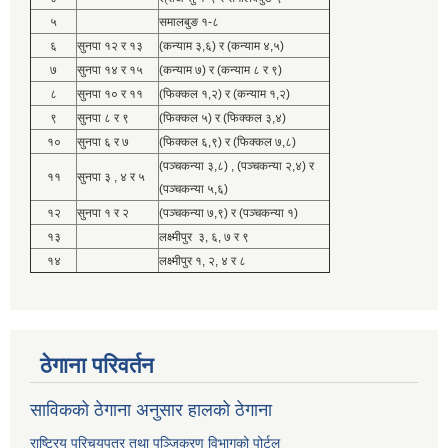
५
समालबुङ १-८
६
सुनपा १२ र १३
(कन्याम ३,६) र (कन्याम ४,५)
७
सुनपा १४ र १५
(कन्याम ७) र (कन्याम ८ र ९)
८
सुनपा १० र ११
(फिक्कल १,२) र (कन्याम १,२)
९
सुनपा ८ र ९
(फिक्कल ५) र (फिक्कल ३,४)
१०
सुनपा ६ र ७
(फिक्कल ६,९) र (फिक्कल ७,८)
(पञ्चकन्या ३,८) , (पञ्चकन्या २,४) र
११
सुनपा ३ , ४ र ५
(पञ्चकन्या ५,६)
१२
सुनपा १ र २
(पञ्चकन्या ७,९) र (पञ्चकन्या १)
१३
लक्ष्मीपुर ३, ६, ७ र ९
१४
लक्ष्मीपुर १, २, ४ र ८
ठेगाना परिवर्तन
साविकको ठेगाना अनुसार हालको ठेगाना
राष्ट्रिय परिचयपत्र तथा पञ्जिकरण विभागको पोर्टल