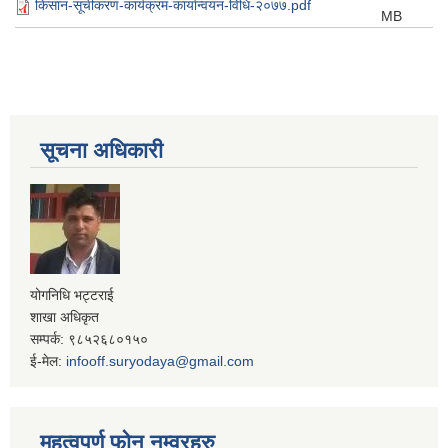
किसान-सूचीकरण-कार्यक्रम-कार्यान्वयन-विधि-२०७७.pdf
MB
सूचना अधिकारी
योगनिधि भट्टराई
शाखा अधिकृत
सम्पर्क: ९८५२६८०१५०
ई-मेल:
infooff.suryodaya@gmail.com
महत्वपूर्ण फोन नम्वरहरु