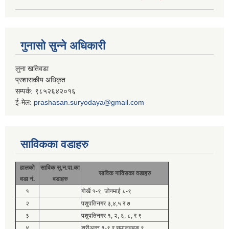
गुनासो सुन्ने अधिकारी
लुना खतिवडा
प्रशासकीय अधिकृत
सम्पर्क: ९८५२६४२०१६
ई-मेल:
prashasan.suryodaya@gmail.com
साविकका वडाहरु
हालको
साविक सु.न.पा.का
साविक गाविसका वडाहरु
वडा नं.
वडाहरु
१
गोर्खे १-९ जोगमाई ८-९
२
पशुपतिनगर ३,४,५ र ७
३
पशुपतिनगर १, २, ६, ८, र ९
४
श्रीअन्तु १-९ र समालवबुङ ९