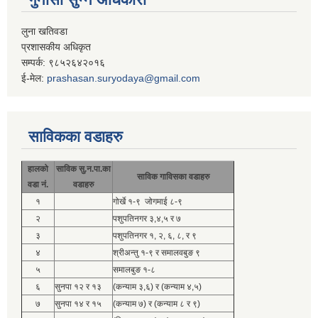
लुना खतिवडा
प्रशासकीय अधिकृत
सम्पर्क: ९८५२६४२०१६
ई-मेल:
prashasan.suryodaya@gmail.com
साविकका वडाहरु
हालको
साविक सु.न.पा.का
साविक गाविसका वडाहरु
वडा नं.
वडाहरु
१
गोर्खे १-९ जोगमाई ८-९
२
पशुपतिनगर ३,४,५ र ७
३
पशुपतिनगर १, २, ६, ८, र ९
४
श्रीअन्तु १-९ र समालवबुङ ९
५
समालबुङ १-८
६
सुनपा १२ र १३
(कन्याम ३,६) र (कन्याम ४,५)
७
सुनपा १४ र १५
(कन्याम ७) र (कन्याम ८ र ९)