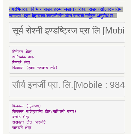
नगरभित्रका विभिन्न सडकहरुमा जडान गरिएका सडक सोलार बत्तिमा
समस्या भएमा देहायका कम्पनीसँग फोन सम्पर्क गर्नुहुन अनुरोध छ ।
सूर्य रोश्नी इण्डष्ट्रिज प्रा लि [Mo
छिपिटार क्षेत्र

शान्तिचोक क्षेत्र

तिनघरे क्षेत्र

फिक्कल (झापा स्ट्याण्ड तर्फ)
सौर्य इनर्जी प्रा. लि.[Mobile : 98
फिक्कल (गुम्बापथ)

फिक्कल साईप्रशान्ति टोल/माथिल्लो बजार)

बरबोटे क्षेत्र

सदाबहार टोल आरुबोटे

पालटाँगे क्षेत्र