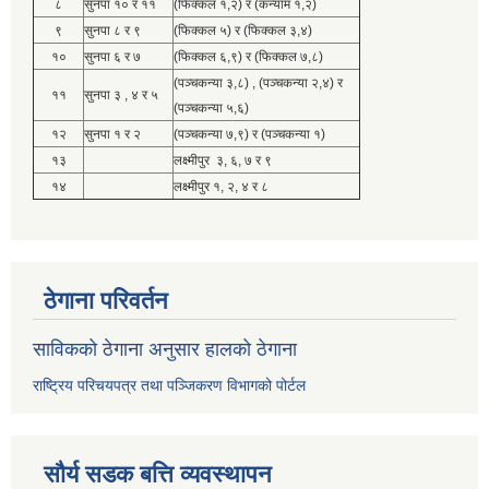
८
सुनपा १० र ११
(फिक्कल १,२) र (कन्याम १,२)
९
सुनपा ८ र ९
(फिक्कल ५) र (फिक्कल ३,४)
१०
सुनपा ६ र ७
(फिक्कल ६,९) र (फिक्कल ७,८)
(पञ्चकन्या ३,८) , (पञ्चकन्या २,४) र
११
सुनपा ३ , ४ र ५
(पञ्चकन्या ५,६)
१२
सुनपा १ र २
(पञ्चकन्या ७,९) र (पञ्चकन्या १)
१३
लक्ष्मीपुर ३, ६, ७ र ९
१४
लक्ष्मीपुर १, २, ४ र ८
ठेगाना परिवर्तन
साविकको ठेगाना अनुसार हालको ठेगाना
राष्ट्रिय परिचयपत्र तथा पञ्जिकरण विभागको पोर्टल
सौर्य सडक बत्ति व्यवस्थापन