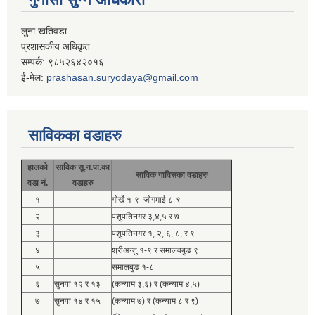
लुना खतिवडा
प्रशासकीय अधिकृत
सम्पर्क: ९८५२६४२०१६
ई-मेल:
prashasan.suryodaya@gmail.com
साविकका वडाहरु
हालको
साविक सु.न.पा.का
साविक गाविसका वडाहरु
वडा नं.
वडाहरु
१
गोर्खे १-९ जोगमाई ८-९
२
पशुपतिनगर ३,४,५ र ७
३
पशुपतिनगर १, २, ६, ८, र ९
४
श्रीअन्तु १-९ र समालवबुङ ९
५
समालबुङ १-८
६
सुनपा १२ र १३
(कन्याम ३,६) र (कन्याम ४,५)
७
सुनपा १४ र १५
(कन्याम ७) र (कन्याम ८ र ९)