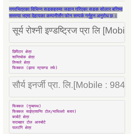
नगरभित्रका विभिन्न सडकहरुमा जडान गरिएका सडक सोलार बत्तिमा
समस्या भएमा देहायका कम्पनीसँग फोन सम्पर्क गर्नुहुन अनुरोध छ ।
सूर्य रोश्नी इण्डष्ट्रिज प्रा लि [Mo
छिपिटार क्षेत्र

शान्तिचोक क्षेत्र

तिनघरे क्षेत्र

फिक्कल (झापा स्ट्याण्ड तर्फ)
सौर्य इनर्जी प्रा. लि.[Mobile : 98
फिक्कल (गुम्बापथ)

फिक्कल साईप्रशान्ति टोल/माथिल्लो बजार)

बरबोटे क्षेत्र

सदाबहार टोल आरुबोटे

पालटाँगे क्षेत्र