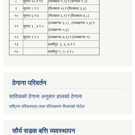
८
सुनपा १० र ११
(फिक्कल १,२) र (कन्याम १,२)
९
सुनपा ८ र ९
(फिक्कल ५) र (फिक्कल ३,४)
१०
सुनपा ६ र ७
(फिक्कल ६,९) र (फिक्कल ७,८)
(पञ्चकन्या ३,८) , (पञ्चकन्या २,४) र
११
सुनपा ३ , ४ र ५
(पञ्चकन्या ५,६)
१२
सुनपा १ र २
(पञ्चकन्या ७,९) र (पञ्चकन्या १)
१३
लक्ष्मीपुर ३, ६, ७ र ९
१४
लक्ष्मीपुर १, २, ४ र ८
ठेगाना परिवर्तन
साविकको ठेगाना अनुसार हालको ठेगाना
राष्ट्रिय परिचयपत्र तथा पञ्जिकरण विभागको पोर्टल
सौर्य सडक बत्ति व्यवस्थापन