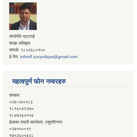
योगनिधि भट्टराई
शाखा अधिकृत
सम्पर्क: ९८५२६८०१५०
ई-मेल:
infooff.suryodaya@gmail.com
महत्वपूर्ण फोन नम्वरहरु
दमकल:
०२७-५४०५८३
९८१६०४९२७०
९८४७२६०१५४
ईलाका प्रहरी कार्यालय, पशुपतिनगर:
०२७५५००९९
९७५२६०५४२८