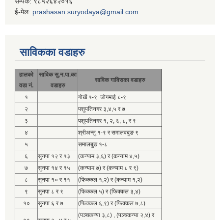
सम्पर्क: ९८५२६४२०१६
ई-मेल:
prashasan.suryodaya@gmail.com
साविकका वडाहरु
हालको
साविक सु.न.पा.का
साविक गाविसका वडाहरु
वडा नं.
वडाहरु
१
गोर्खे १-९ जोगमाई ८-९
२
पशुपतिनगर ३,४,५ र ७
३
पशुपतिनगर १, २, ६, ८, र ९
४
श्रीअन्तु १-९ र समालवबुङ ९
५
समालबुङ १-८
६
सुनपा १२ र १३
(कन्याम ३,६) र (कन्याम ४,५)
७
सुनपा १४ र १५
(कन्याम ७) र (कन्याम ८ र ९)
८
सुनपा १० र ११
(फिक्कल १,२) र (कन्याम १,२)
९
सुनपा ८ र ९
(फिक्कल ५) र (फिक्कल ३,४)
१०
सुनपा ६ र ७
(फिक्कल ६,९) र (फिक्कल ७,८)
(पञ्चकन्या ३,८) , (पञ्चकन्या २,४) र