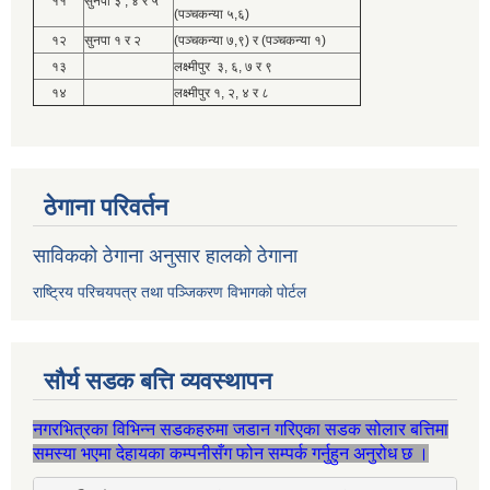
११
सुनपा ३ , ४ र ५
(पञ्चकन्या ५,६)
१२
सुनपा १ र २
(पञ्चकन्या ७,९) र (पञ्चकन्या १)
१३
लक्ष्मीपुर ३, ६, ७ र ९
१४
लक्ष्मीपुर १, २, ४ र ८
ठेगाना परिवर्तन
साविकको ठेगाना अनुसार हालको ठेगाना
राष्ट्रिय परिचयपत्र तथा पञ्जिकरण विभागको पोर्टल
सौर्य सडक बत्ति व्यवस्थापन
नगरभित्रका विभिन्न सडकहरुमा जडान गरिएका सडक सोलार बत्तिमा
समस्या भएमा देहायका कम्पनीसँग फोन सम्पर्क गर्नुहुन अनुरोध छ ।