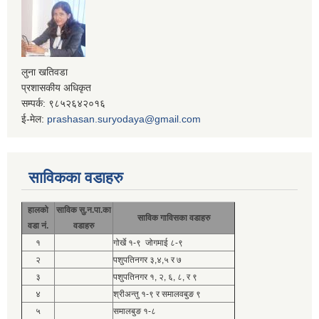
लुना खतिवडा
प्रशासकीय अधिकृत
सम्पर्क: ९८५२६४२०१६
ई-मेल:
prashasan.suryodaya@gmail.com
साविकका वडाहरु
हालको
साविक सु.न.पा.का
साविक गाविसका वडाहरु
वडा नं.
वडाहरु
१
गोर्खे १-९ जोगमाई ८-९
२
पशुपतिनगर ३,४,५ र ७
३
पशुपतिनगर १, २, ६, ८, र ९
४
श्रीअन्तु १-९ र समालवबुङ ९
५
समालबुङ १-८