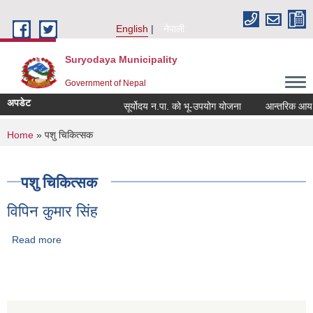
Skip to main content
English
नेपाली
Suryodaya Municipality
Government of Nepal
अपडेट
सूर्योदय न.पा. को भू-उपयोग योजना
आन्तरिक आय ठेक्
You are here
Home
» पशु चिकित्सक
पशु चिकित्सक
विपिन कुमार सिंह
Read more
about विपिन कुमार सिंह