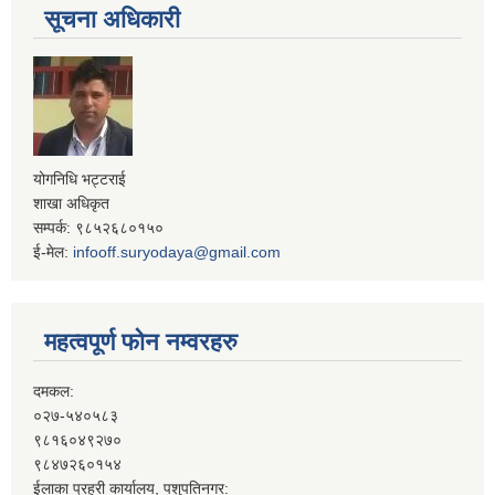
सूचना अधिकारी
योगनिधि भट्टराई
शाखा अधिकृत
सम्पर्क: ९८५२६८०१५०
ई-मेल:
infooff.suryodaya@gmail.com
महत्वपूर्ण फोन नम्वरहरु
दमकल:
०२७-५४०५८३
९८१६०४९२७०
९८४७२६०१५४
ईलाका प्रहरी कार्यालय, पशुपतिनगर: