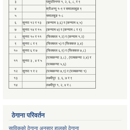
३
पशुपतिनगर १, २, ६, ८, र ९
४
श्रीअन्तु १-९ र समालवबुङ ९
५
समालबुङ १-८
६
सुनपा १२ र १३
(कन्याम ३,६) र (कन्याम ४,५)
७
सुनपा १४ र १५
(कन्याम ७) र (कन्याम ८ र ९)
८
सुनपा १० र ११
(फिक्कल १,२) र (कन्याम १,२)
९
सुनपा ८ र ९
(फिक्कल ५) र (फिक्कल ३,४)
१०
सुनपा ६ र ७
(फिक्कल ६,९) र (फिक्कल ७,८)
(पञ्चकन्या ३,८) , (पञ्चकन्या २,४) र
११
सुनपा ३ , ४ र ५
(पञ्चकन्या ५,६)
१२
सुनपा १ र २
(पञ्चकन्या ७,९) र (पञ्चकन्या १)
१३
लक्ष्मीपुर ३, ६, ७ र ९
१४
लक्ष्मीपुर १, २, ४ र ८
ठेगाना परिवर्तन
साविकको ठेगाना अनुसार हालको ठेगाना