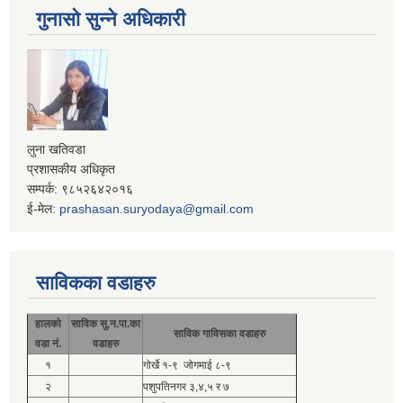
गुनासो सुन्ने अधिकारी
लुना खतिवडा
प्रशासकीय अधिकृत
सम्पर्क: ९८५२६४२०१६
ई-मेल:
prashasan.suryodaya@gmail.com
साविकका वडाहरु
हालको
साविक सु.न.पा.का
साविक गाविसका वडाहरु
वडा नं.
वडाहरु
१
गोर्खे १-९ जोगमाई ८-९
२
पशुपतिनगर ३,४,५ र ७