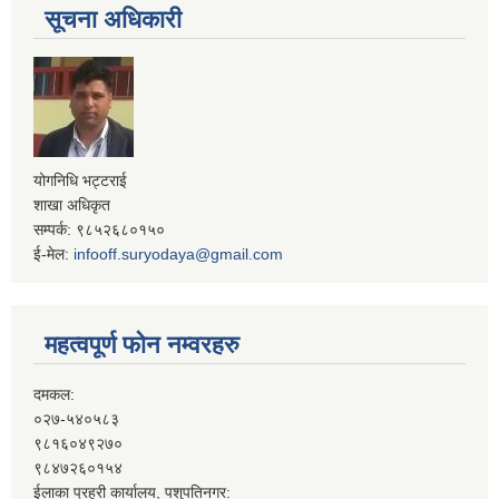
सूचना अधिकारी
योगनिधि भट्टराई
शाखा अधिकृत
सम्पर्क: ९८५२६८०१५०
ई-मेल:
infooff.suryodaya@gmail.com
महत्वपूर्ण फोन नम्वरहरु
दमकल:
०२७-५४०५८३
९८१६०४९२७०
९८४७२६०१५४
ईलाका प्रहरी कार्यालय, पशुपतिनगर: