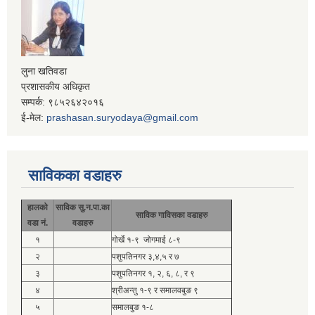
लुना खतिवडा
प्रशासकीय अधिकृत
सम्पर्क: ९८५२६४२०१६
ई-मेल:
prashasan.suryodaya@gmail.com
साविकका वडाहरु
हालको
साविक सु.न.पा.का
साविक गाविसका वडाहरु
वडा नं.
वडाहरु
१
गोर्खे १-९ जोगमाई ८-९
२
पशुपतिनगर ३,४,५ र ७
३
पशुपतिनगर १, २, ६, ८, र ९
४
श्रीअन्तु १-९ र समालवबुङ ९
५
समालबुङ १-८