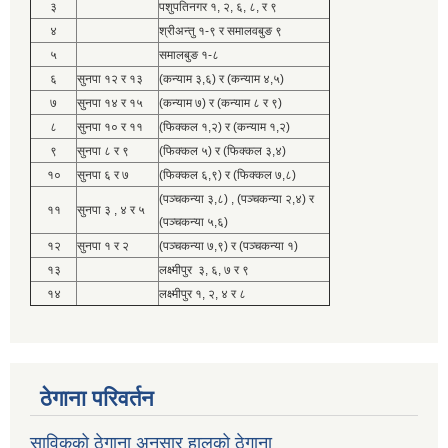
३
पशुपतिनगर १, २, ६, ८, र ९
४
श्रीअन्तु १-९ र समालवबुङ ९
५
समालबुङ १-८
६
सुनपा १२ र १३
(कन्याम ३,६) र (कन्याम ४,५)
७
सुनपा १४ र १५
(कन्याम ७) र (कन्याम ८ र ९)
८
सुनपा १० र ११
(फिक्कल १,२) र (कन्याम १,२)
९
सुनपा ८ र ९
(फिक्कल ५) र (फिक्कल ३,४)
१०
सुनपा ६ र ७
(फिक्कल ६,९) र (फिक्कल ७,८)
(पञ्चकन्या ३,८) , (पञ्चकन्या २,४) र
११
सुनपा ३ , ४ र ५
(पञ्चकन्या ५,६)
१२
सुनपा १ र २
(पञ्चकन्या ७,९) र (पञ्चकन्या १)
१३
लक्ष्मीपुर ३, ६, ७ र ९
१४
लक्ष्मीपुर १, २, ४ र ८
ठेगाना परिवर्तन
साविकको ठेगाना अनुसार हालको ठेगाना