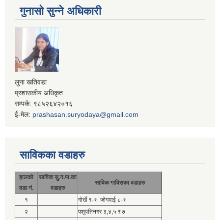
गुनासो सुन्ने अधिकारी
लुना खतिवडा
प्रशासकीय अधिकृत
सम्पर्क: ९८५२६४२०१६
ई-मेल:
prashasan.suryodaya@gmail.com
साविकका वडाहरु
हालको
साविक सु.न.पा.का
साविक गाविसका वडाहरु
वडा नं.
वडाहरु
१
गोर्खे १-९ जोगमाई ८-९
२
पशुपतिनगर ३,४,५ र ७